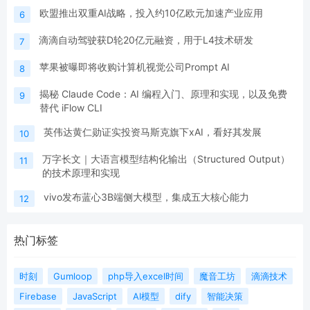
欧盟推出双重AI战略，投入约10亿欧元加速产业应用
6
滴滴自动驾驶获D轮20亿元融资，用于L4技术研发
7
苹果被曝即将收购计算机视觉公司Prompt AI
8
揭秘 Claude Code：AI 编程入门、原理和实现，以及免费
9
替代 iFlow CLI
英伟达黄仁勋证实投资马斯克旗下xAI，看好其发展
10
万字长文｜大语言模型结构化输出（Structured Output）
11
的技术原理和实现
vivo发布蓝心3B端侧大模型，集成五大核心能力
12
热门标签
时刻
Gumloop
php导入excel时间
魔音工坊
滴滴技术
Firebase
JavaScript
AI模型
dify
智能决策