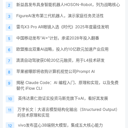
新益昌发布具身智能机器人HOSON-Robot，列为战略核心
2
FigureAI发布第三代机器人，演示家庭任务灵活性
3
雷鸟X3 Pro AR眼镜入选《时代》2025年度最佳发明
4
中国移动发布“AI+”计划，承诺2028年投入翻番
5
欧盟推出双重AI战略，投入约10亿欧元加速产业应用
6
滴滴自动驾驶获D轮20亿元融资，用于L4技术研发
7
苹果被曝即将收购计算机视觉公司Prompt AI
8
揭秘 Claude Code：AI 编程入门、原理和实现，以及免费
9
替代 iFlow CLI
英伟达黄仁勋证实投资马斯克旗下xAI，看好其发展
10
万字长文｜大语言模型结构化输出（Structured Output）
11
的技术原理和实现
vivo发布蓝心3B端侧大模型，集成五大核心能力
12