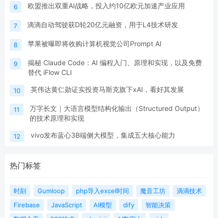
欧盟推出双重AI战略，投入约10亿欧元加速产业应用
6
滴滴自动驾驶获D轮20亿元融资，用于L4技术研发
7
苹果被曝即将收购计算机视觉公司Prompt AI
8
揭秘 Claude Code：AI 编程入门、原理和实现，以及免费
9
替代 iFlow CLI
英伟达黄仁勋证实投资马斯克旗下xAI，看好其发展
10
万字长文｜大语言模型结构化输出（Structured Output）
11
的技术原理和实现
vivo发布蓝心3B端侧大模型，集成五大核心能力
12
热门标签
时刻
Gumloop
php导入excel时间
魔音工坊
滴滴技术
Firebase
JavaScript
AI模型
dify
智能决策