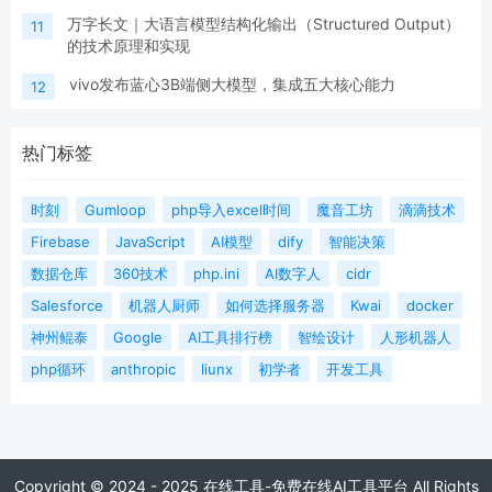
万字长文｜大语言模型结构化输出（Structured Output）
11
的技术原理和实现
vivo发布蓝心3B端侧大模型，集成五大核心能力
12
热门标签
时刻
Gumloop
php导入excel时间
魔音工坊
滴滴技术
Firebase
JavaScript
AI模型
dify
智能决策
数据仓库
360技术
php.ini
AI数字人
cidr
Salesforce
机器人厨师
如何选择服务器
Kwai
docker
神州鲲泰
Google
AI工具排行榜
智绘设计
人形机器人
php循环
anthropic
liunx
初学者
开发工具
Copyright © 2024 - 2025 在线工具-免费在线AI工具平台 All Rights