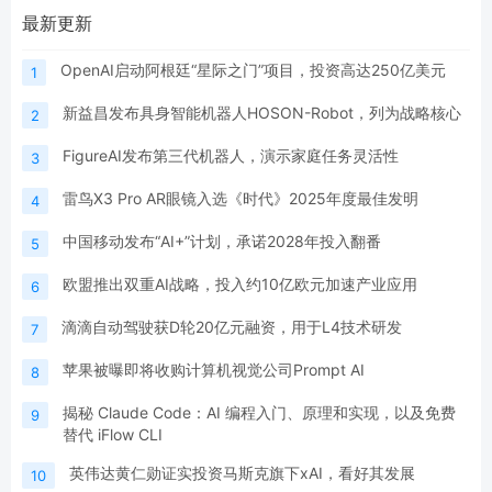
最新更新
OpenAI启动阿根廷“星际之门”项目，投资高达250亿美元
1
新益昌发布具身智能机器人HOSON-Robot，列为战略核心
2
FigureAI发布第三代机器人，演示家庭任务灵活性
3
雷鸟X3 Pro AR眼镜入选《时代》2025年度最佳发明
4
中国移动发布“AI+”计划，承诺2028年投入翻番
5
欧盟推出双重AI战略，投入约10亿欧元加速产业应用
6
滴滴自动驾驶获D轮20亿元融资，用于L4技术研发
7
苹果被曝即将收购计算机视觉公司Prompt AI
8
揭秘 Claude Code：AI 编程入门、原理和实现，以及免费
9
替代 iFlow CLI
英伟达黄仁勋证实投资马斯克旗下xAI，看好其发展
10