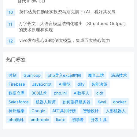
替代 iFlow CLI
英伟达黄仁勋证实投资马斯克旗下xAI，看好其发展
10
万字长文｜大语言模型结构化输出（Structured Output）
11
的技术原理和实现
vivo发布蓝心3B端侧大模型，集成五大核心能力
12
热门标签
时刻
Gumloop
php导入excel时间
魔音工坊
滴滴技术
Firebase
JavaScript
AI模型
dify
智能决策
数据仓库
360技术
php.ini
AI数字人
cidr
Salesforce
机器人厨师
如何选择服务器
Kwai
docker
神州鲲泰
Google
AI工具排行榜
智绘设计
人形机器人
php循环
anthropic
liunx
初学者
开发工具