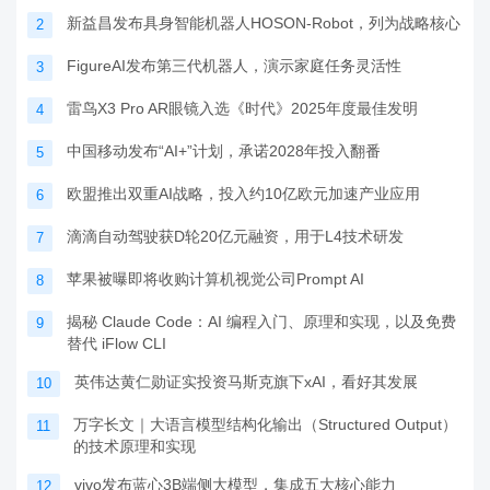
新益昌发布具身智能机器人HOSON-Robot，列为战略核心
2
FigureAI发布第三代机器人，演示家庭任务灵活性
3
雷鸟X3 Pro AR眼镜入选《时代》2025年度最佳发明
4
中国移动发布“AI+”计划，承诺2028年投入翻番
5
欧盟推出双重AI战略，投入约10亿欧元加速产业应用
6
滴滴自动驾驶获D轮20亿元融资，用于L4技术研发
7
苹果被曝即将收购计算机视觉公司Prompt AI
8
揭秘 Claude Code：AI 编程入门、原理和实现，以及免费
9
替代 iFlow CLI
英伟达黄仁勋证实投资马斯克旗下xAI，看好其发展
10
万字长文｜大语言模型结构化输出（Structured Output）
11
的技术原理和实现
vivo发布蓝心3B端侧大模型，集成五大核心能力
12