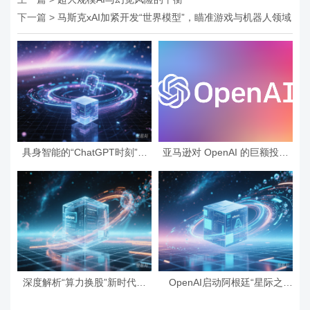
下一篇 >
马斯克xAI加紧开发“世界模型”，瞄准游戏与机器人领域
具身智能的“ChatGPT时刻”将
亚马逊对 OpenAI 的巨额投资
至？中国人形机器人从春晚舞
还带来了其他好处：面向企业
台走向工厂流水线
代理的新“有状态”架构
深度解析“算力换股”新时代：
OpenAI启动阿根廷“星际之
OpenAI的万亿估值是给英伟达
门”项目，投资高达250亿美元
和AWS的“保护费”？