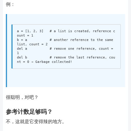
例：
a
=
[
1
,
2
,
3
]
# a list is created, reference c
b
=
a
# another reference to the same 
del
a
# remove one reference, count = 
del
b
# remove the last reference, cou
很聪明，对吧？
参考计数足够吗？
不，这就是它变得辣的地方。