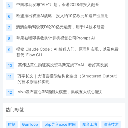
中国移动发布“AI+”计划，承诺2028年投入翻番
5
欧盟推出双重AI战略，投入约10亿欧元加速产业应用
6
滴滴自动驾驶获D轮20亿元融资，用于L4技术研发
7
苹果被曝即将收购计算机视觉公司Prompt AI
8
揭秘 Claude Code：AI 编程入门、原理和实现，以及免费
9
替代 iFlow CLI
英伟达黄仁勋证实投资马斯克旗下xAI，看好其发展
10
万字长文｜大语言模型结构化输出（Structured Output）
11
的技术原理和实现
vivo发布蓝心3B端侧大模型，集成五大核心能力
12
热门标签
时刻
Gumloop
php导入excel时间
魔音工坊
滴滴技术