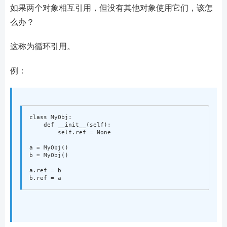
如果两个对象相互引用，但没有其他对象使用它们，该怎
么办？
这称为循环引用。
例：
class
MyObj
:
def
__init__
(
self
):
self
.
ref
=
None
a
=
MyObj
()
b
=
MyObj
()
a
.
ref
=
b
b
.
ref
=
a