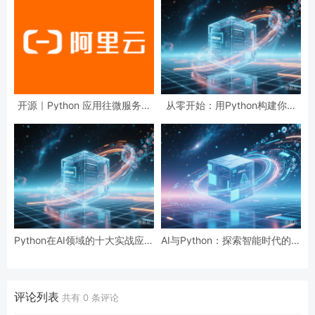
开源｜Python 应用往微服务迈
从零开始：用Python构建你的
进的 1*3 种 Pythonic 步伐
第一个AI模型
Python在AI领域的十大实战应用
AI与Python：探索智能时代的编
场景解析
程利器
评论列表
共有
0
条评论