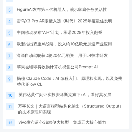
FigureAI发布第三代机器人，演示家庭任务灵活性
3
雷鸟X3 Pro AR眼镜入选《时代》2025年度最佳发明
4
中国移动发布“AI+”计划，承诺2028年投入翻番
5
欧盟推出双重AI战略，投入约10亿欧元加速产业应用
6
滴滴自动驾驶获D轮20亿元融资，用于L4技术研发
7
苹果被曝即将收购计算机视觉公司Prompt AI
8
揭秘 Claude Code：AI 编程入门、原理和实现，以及免费
9
替代 iFlow CLI
英伟达黄仁勋证实投资马斯克旗下xAI，看好其发展
10
万字长文｜大语言模型结构化输出（Structured Output）
11
的技术原理和实现
vivo发布蓝心3B端侧大模型，集成五大核心能力
12