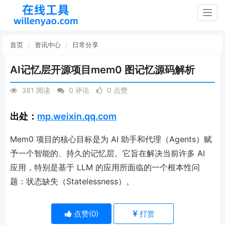
Togg
navig
首页
资讯中心
日常分享
AI记忆层开源项目mem0 图记忆源码解析
381 阅读
0 评论
0 点赞
出处：
mp.weixin.qq.com
Mem0 项目的核心目标是为 AI 助手和代理（Agents）赋
予一个智能的、持久的记忆层。它旨在解决当前许多 AI
应用，特别是基于 LLM 的应用所面临的一个根本性问
题：状态缺失（Statelessness）。
点赞(
0
)
打赏