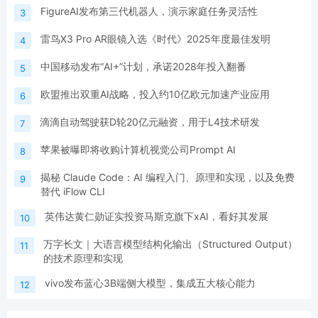
FigureAI发布第三代机器人，演示家庭任务灵活性
3
雷鸟X3 Pro AR眼镜入选《时代》2025年度最佳发明
4
中国移动发布“AI+”计划，承诺2028年投入翻番
5
欧盟推出双重AI战略，投入约10亿欧元加速产业应用
6
滴滴自动驾驶获D轮20亿元融资，用于L4技术研发
7
苹果被曝即将收购计算机视觉公司Prompt AI
8
揭秘 Claude Code：AI 编程入门、原理和实现，以及免费
9
替代 iFlow CLI
英伟达黄仁勋证实投资马斯克旗下xAI，看好其发展
10
万字长文｜大语言模型结构化输出（Structured Output）
11
的技术原理和实现
vivo发布蓝心3B端侧大模型，集成五大核心能力
12