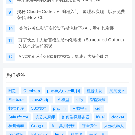
8
揭秘 Claude Code：AI 编程入门、原理和实现，以及免费
9
替代 iFlow CLI
英伟达黄仁勋证实投资马斯克旗下xAI，看好其发展
10
万字长文｜大语言模型结构化输出（Structured Output）
11
的技术原理和实现
vivo发布蓝心3B端侧大模型，集成五大核心能力
12
热门标签
时刻
Gumloop
php导入excel时间
魔音工坊
滴滴技术
Firebase
JavaScript
AI模型
dify
智能决策
数据仓库
360技术
php.ini
AI数字人
cidr
Salesforce
机器人厨师
如何选择服务器
Kwai
docker
神州鲲泰
Google
AI工具排行榜
智绘设计
人形机器人
php循环
anthropic
liunx
初学者
开发工具