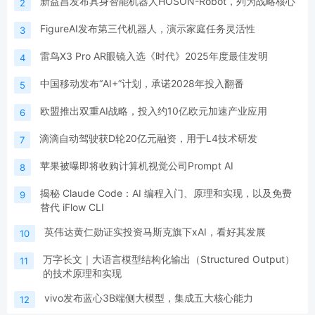
新益昌发布具身智能机器人HOSON-Robot，列为战略核心
2
FigureAI发布第三代机器人，演示家庭任务灵活性
3
雷鸟X3 Pro AR眼镜入选《时代》2025年度最佳发明
4
中国移动发布“AI+”计划，承诺2028年投入翻番
5
欧盟推出双重AI战略，投入约10亿欧元加速产业应用
6
滴滴自动驾驶获D轮20亿元融资，用于L4技术研发
7
苹果被曝即将收购计算机视觉公司Prompt AI
8
揭秘 Claude Code：AI 编程入门、原理和实现，以及免费
9
替代 iFlow CLI
英伟达黄仁勋证实投资马斯克旗下xAI，看好其发展
10
万字长文｜大语言模型结构化输出（Structured Output）
11
的技术原理和实现
vivo发布蓝心3B端侧大模型，集成五大核心能力
12