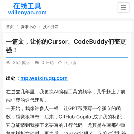
Togg
navig
首页
资讯中心
技术开发
一篇文，让你的Cursor、CodeBuddy们变更
强！
354 阅读
0 评论
0 点赞
mp.weixin.qq.com
出处：
在过去几年里，我更换AI编程工具的频率，几乎赶上了前
端框架的迭代速度。
一开始，我像许多人一样，让GPT帮我写一个孤立的函
数，感觉很神奇。后来，GitHub Copilot成了我的标配，
它总能猜到我接下来要写的几行代码，尤其是在写那些重
复的样板文件时。再之后，Cursor出现了，它将对话和编