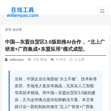
Toggl
navig
首页
知识库
中国—东盟自贸区3.0版助推AI合作， “北上广
研发+广西集成+东盟应用”模式成型。
willenyao
326 阅读
0 评论
0 点赞
当前，中国企业出海面临"水土不服"、技术标准
差异、市场准入复杂等挑战，尤其在人工智能
等高技术领域。而中国—东盟自贸区3.0版的建
设，正为这些痛点提供创新解决方案。本文将
探讨这一新机制如何催生"北上广研发+广西集