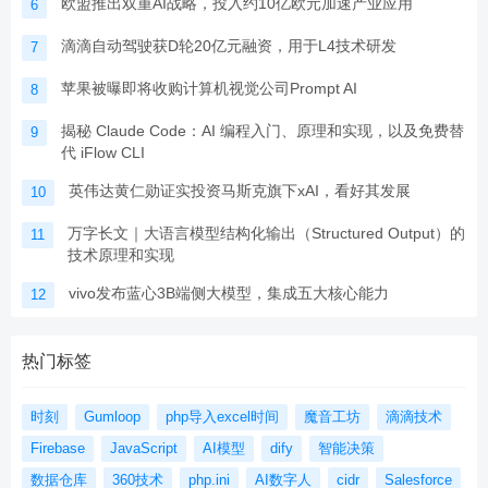
欧盟推出双重AI战略，投入约10亿欧元加速产业应用
6
滴滴自动驾驶获D轮20亿元融资，用于L4技术研发
7
苹果被曝即将收购计算机视觉公司Prompt AI
8
揭秘 Claude Code：AI 编程入门、原理和实现，以及免费替
9
代 iFlow CLI
英伟达黄仁勋证实投资马斯克旗下xAI，看好其发展
10
万字长文｜大语言模型结构化输出（Structured Output）的
11
技术原理和实现
vivo发布蓝心3B端侧大模型，集成五大核心能力
12
热门标签
时刻
Gumloop
php导入excel时间
魔音工坊
滴滴技术
Firebase
JavaScript
AI模型
dify
智能决策
数据仓库
360技术
php.ini
AI数字人
cidr
Salesforce