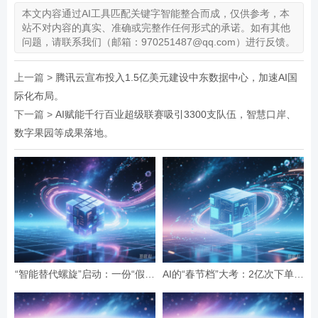
本文内容通过AI工具匹配关键字智能整合而成，仅供参考，本
站不对内容的真实、准确或完整作任何形式的承诺。如有其他
问题，请联系我们（邮箱：970251487@qq.com）进行反馈。
上一篇 >
腾讯云宣布投入1.5亿美元建设中东数据中心，加速AI国
际化布局。
下一篇 >
AI赋能千行百业超级联赛吸引3300支队伍，智慧口岸、
数字果园等成果落地。
“智能替代螺旋”启动：一份“假设
AI的“春节档”大考：2亿次下单与
性”报告预言的全球智力危机与
19亿次互动，国民级应用背后的
经济通缩
数据红利与隐忧