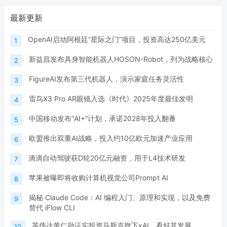
最新更新
OpenAI启动阿根廷“星际之门”项目，投资高达250亿美元
1
新益昌发布具身智能机器人HOSON-Robot，列为战略核心
2
FigureAI发布第三代机器人，演示家庭任务灵活性
3
雷鸟X3 Pro AR眼镜入选《时代》2025年度最佳发明
4
中国移动发布“AI+”计划，承诺2028年投入翻番
5
欧盟推出双重AI战略，投入约10亿欧元加速产业应用
6
滴滴自动驾驶获D轮20亿元融资，用于L4技术研发
7
苹果被曝即将收购计算机视觉公司Prompt AI
8
揭秘 Claude Code：AI 编程入门、原理和实现，以及免费
9
替代 iFlow CLI
英伟达黄仁勋证实投资马斯克旗下xAI，看好其发展
10