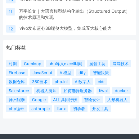
万字长文｜大语言模型结构化输出（Structured Output）
11
的技术原理和实现
vivo发布蓝心3B端侧大模型，集成五大核心能力
12
热门标签
时刻
Gumloop
php导入excel时间
魔音工坊
滴滴技术
Firebase
JavaScript
AI模型
dify
智能决策
数据仓库
360技术
php.ini
AI数字人
cidr
Salesforce
机器人厨师
如何选择服务器
Kwai
docker
神州鲲泰
Google
AI工具排行榜
智绘设计
人形机器人
php循环
anthropic
liunx
初学者
开发工具