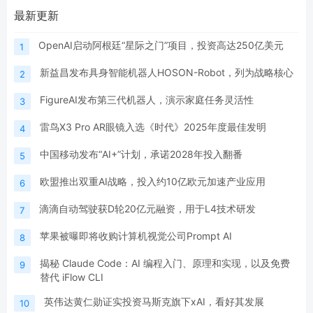
最新更新
OpenAI启动阿根廷“星际之门”项目，投资高达250亿美元
1
新益昌发布具身智能机器人HOSON-Robot，列为战略核心
2
FigureAI发布第三代机器人，演示家庭任务灵活性
3
雷鸟X3 Pro AR眼镜入选《时代》2025年度最佳发明
4
中国移动发布“AI+”计划，承诺2028年投入翻番
5
欧盟推出双重AI战略，投入约10亿欧元加速产业应用
6
滴滴自动驾驶获D轮20亿元融资，用于L4技术研发
7
苹果被曝即将收购计算机视觉公司Prompt AI
8
揭秘 Claude Code：AI 编程入门、原理和实现，以及免费
9
替代 iFlow CLI
英伟达黄仁勋证实投资马斯克旗下xAI，看好其发展
10