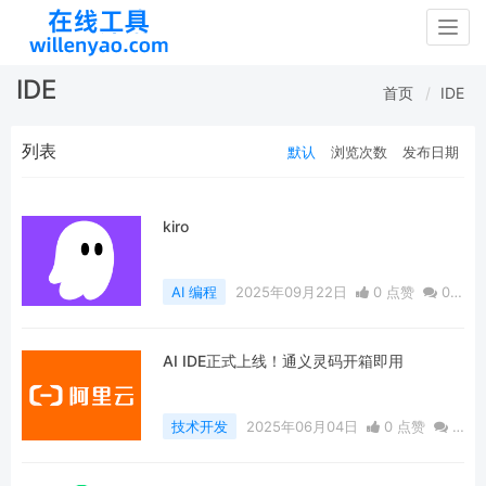
Togg
navig
IDE
首页
IDE
列表
默认
浏览次数
发布日期
kiro
AI 编程
2025年09月22日
0 点赞
0
评论
811 浏览
AI IDE正式上线！通义灵码开箱即用
技术开发
2025年06月04日
0 点赞
0
评论
344 浏览