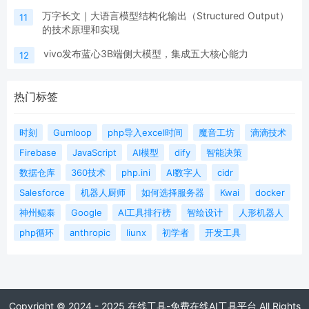
万字长文｜大语言模型结构化输出（Structured Output）
11
的技术原理和实现
vivo发布蓝心3B端侧大模型，集成五大核心能力
12
热门标签
时刻
Gumloop
php导入excel时间
魔音工坊
滴滴技术
Firebase
JavaScript
AI模型
dify
智能决策
数据仓库
360技术
php.ini
AI数字人
cidr
Salesforce
机器人厨师
如何选择服务器
Kwai
docker
神州鲲泰
Google
AI工具排行榜
智绘设计
人形机器人
php循环
anthropic
liunx
初学者
开发工具
Copyright © 2024 - 2025 在线工具-免费在线AI工具平台 All Rights