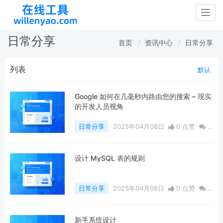
Togg
navig
日常分享
首页
资讯中心
日常分享
列表
默认
Google 如何在几毫秒内路由您的搜索 – 现实
的开发人员视角
日常分享
2025年04月08日
0 点赞
0
评论
387 浏览
设计 MySQL 表的规则
日常分享
2025年04月08日
0 点赞
0
评论
500 浏览
新手系统设计