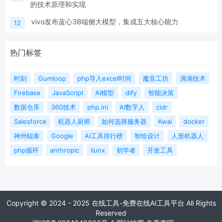
的技术原理和实现
vivo发布蓝心3B端侧大模型，集成五大核心能力
12
热门标签
时刻
Gumloop
php导入excel时间
魔音工坊
滴滴技术
Firebase
JavaScript
AI模型
dify
智能决策
数据仓库
360技术
php.ini
AI数字人
cidr
Salesforce
机器人厨师
如何选择服务器
Kwai
docker
神州鲲泰
Google
AI工具排行榜
智绘设计
人形机器人
php循环
anthropic
liunx
初学者
开发工具
Copyright © 2024 - 2025 在线工具-免费在线AI工具平台 All Rights
Reserved