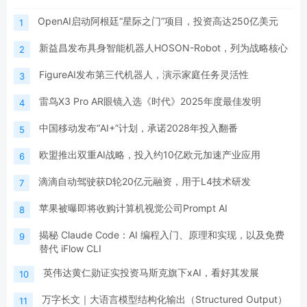
OpenAI启动阿根廷“星际之门”项目，投资高达250亿美元
1
新益昌发布具身智能机器人HOSON-Robot，列为战略核心
2
FigureAI发布第三代机器人，演示家庭任务灵活性
3
雷鸟X3 Pro AR眼镜入选《时代》2025年度最佳发明
4
中国移动发布“AI+”计划，承诺2028年投入翻番
5
欧盟推出双重AI战略，投入约10亿欧元加速产业应用
6
滴滴自动驾驶获D轮20亿元融资，用于L4技术研发
7
苹果被曝即将收购计算机视觉公司Prompt AI
8
揭秘 Claude Code：AI 编程入门、原理和实现，以及免费
9
替代 iFlow CLI
英伟达黄仁勋证实投资马斯克旗下xAI，看好其发展
10
万字长文｜大语言模型结构化输出（Structured Output）
11