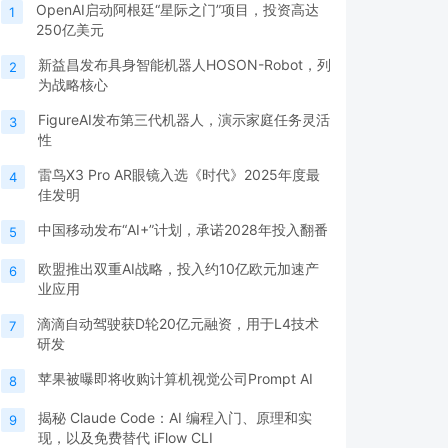
OpenAI启动阿根廷“星际之门”项目，投资高达
1
250亿美元
新益昌发布具身智能机器人HOSON-Robot，列
2
为战略核心
FigureAI发布第三代机器人，演示家庭任务灵活
3
性
雷鸟X3 Pro AR眼镜入选《时代》2025年度最
4
佳发明
中国移动发布“AI+”计划，承诺2028年投入翻番
5
欧盟推出双重AI战略，投入约10亿欧元加速产
6
业应用
滴滴自动驾驶获D轮20亿元融资，用于L4技术
7
研发
苹果被曝即将收购计算机视觉公司Prompt AI
8
揭秘 Claude Code：AI 编程入门、原理和实
9
现，以及免费替代 iFlow CLI