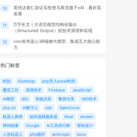
英伟达黄仁勋证实投资马斯克旗下xAI，看好其
10
发展
万字长文｜大语言模型结构化输出
11
（Structured Output）的技术原理和实现
vivo发布蓝心3B端侧大模型，集成五大核心能
12
力
热门标签
时刻
Gumloop
php导入excel时间
魔音工坊
滴滴技术
Firebase
JavaScript
AI模型
dify
智能决策
数据仓库
360技术
php.ini
AI数字人
cidr
Salesforce
机器人厨师
如何选择服务器
Kwai
docker
神州鲲泰
Google
AI工具排行榜
智绘设计
人形机器人
php循环
anthropic
liunx