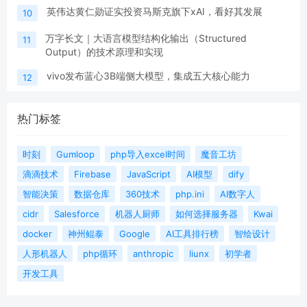
英伟达黄仁勋证实投资马斯克旗下xAI，看好其发展
10
万字长文｜大语言模型结构化输出（Structured
11
Output）的技术原理和实现
vivo发布蓝心3B端侧大模型，集成五大核心能力
12
热门标签
时刻
Gumloop
php导入excel时间
魔音工坊
滴滴技术
Firebase
JavaScript
AI模型
dify
智能决策
数据仓库
360技术
php.ini
AI数字人
cidr
Salesforce
机器人厨师
如何选择服务器
Kwai
docker
神州鲲泰
Google
AI工具排行榜
智绘设计
人形机器人
php循环
anthropic
liunx
初学者
开发工具