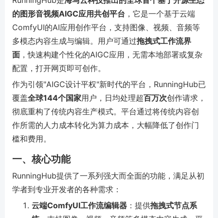
RunningHub是
海马云科技推出的全球首个基于开源生态
的图形音视频AIGC应用共创平台
，它是一个基于云端
ComfyUI的AI应用创作平台，支持图像、视频、音频等
多模态内容生成与编辑。用户可通过
拖拽式工作流界
面
，快速构建个性化的AIGC应用，无需本地部署或复杂
配置，打开网页即可创作。
作为引领"AIGC设计平权"新时代的平台，RunningHub已
覆盖
全球144个国家
用户，日均处理超
百万次
创作请求，
彻底重构了传统内容生产模式。平台通过将传统内容创
作所需的人力成本转化为算力成本，大幅降低了创作门
槛和费用。
一、核心功能
RunningHub提供了一系列强大而全面的功能，满足从初
学者到专业开发者的各种需求：
云端ComfyUI工作流编辑器
：提供
拖拽式节点系