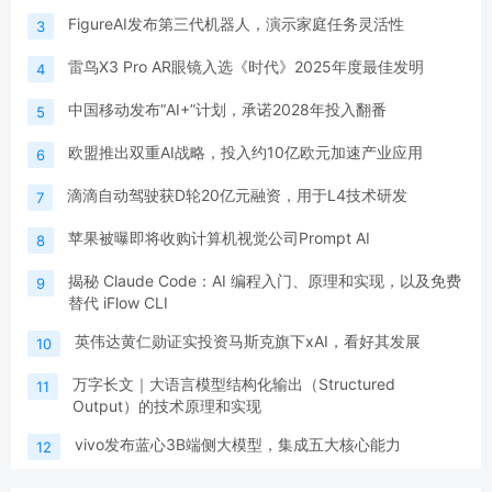
FigureAI发布第三代机器人，演示家庭任务灵活性
3
雷鸟X3 Pro AR眼镜入选《时代》2025年度最佳发明
4
中国移动发布“AI+”计划，承诺2028年投入翻番
5
欧盟推出双重AI战略，投入约10亿欧元加速产业应用
6
滴滴自动驾驶获D轮20亿元融资，用于L4技术研发
7
苹果被曝即将收购计算机视觉公司Prompt AI
8
揭秘 Claude Code：AI 编程入门、原理和实现，以及免费
9
替代 iFlow CLI
英伟达黄仁勋证实投资马斯克旗下xAI，看好其发展
10
万字长文｜大语言模型结构化输出（Structured
11
Output）的技术原理和实现
vivo发布蓝心3B端侧大模型，集成五大核心能力
12