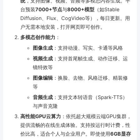
统
，支持图像、视频、音频等多模态内容生成。平
台预装
7000+节点
与
8000+模型
（如Stable
Diffusion、Flux、CogVideo等），每日更新。用
户无需本地安装，打开网页即可创作。
多模态创作能力
：
图像生成
：支持动漫、写实、卡通等风格
视频生成
：支持首尾帧生成、动作迁移、运
镜特效等
图像编辑
：换脸、去物、风格迁移、精装修
等
音频生成
：支持文本转语音（Spark-TTS）
与声音克隆
高性能GPU云算力
：依托超大规模云端GPU集群，
提供流畅的在线生成体验。支持按运行时计费，性
价比高，适合个人与企业用户。即使使用
6GB显存