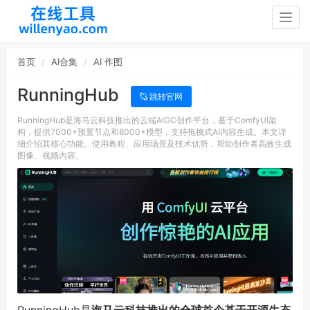
Togg
navig
首页
AI合集
AI 作图
RunningHub
跳转官网
RunningHub是海马云科技推出的云端AIGC创作平台，基于ComfyUI架
构，提供7000+预置节点和8000+模型，支持拖拽式AI内容生成。本文详
细介绍其核心功能、使用教程、应用场景及技术优势，帮助创作者高效生成
图像、视频内容。