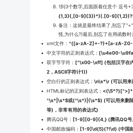
1到3个数字,后面跟着任意个 逗号
{1,3}(,[0-9]{3})*)(.[0-9]{1,2})
备注：这就是最终结果了,别忘了"+
怪,为什么?)最后,别忘了在用函数
xml文件：
^([a-zA-Z]+-?)+[a-zA-Z0-9
中文字符的正则表达式：
[\u4e00-\u9f
双字节字符：
[^\x00-\xff] (
2，ASCII字符计1))
空白行的正则表达式：
\n\s*\r (可以
HTML标记的正则表达式：
<(\S*?)[^
^\s*|\s*$或(^\s*)|(\s*$) 
等)，非常有用的表达式)
腾讯QQ号：
[1-9][0-9]{4,} (腾讯Q
中国邮政编码：
[1-9]\d{5}(?!\d) 