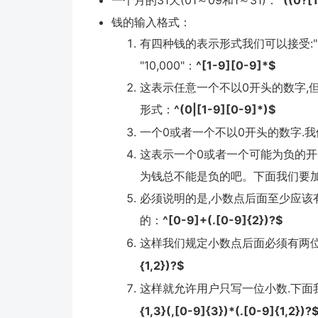
一个月的31天(01～09和1～31)：
^((0?[
钱的输入格式：
有四种钱的表示形式我们可以接受:"10000.0
"10,000"：
^[1-9][0-9]*$
这表示任意一个不以0开头的数字,但
形式：
^(0|[1-9][0-9]*)$
一个0或者一个不以0开头的数字.
这表示一个0或者一个可能为负的开头
为钱总不能是负的吧。下面我们要
必须说明的是,小数点后面至少应该有1位数,
的：
^[0-9]+(.[0-9]{2})?$
这样我们规定小数点后面必须有两位
{1,2})?$
这样就允许用户只写一位小数.下面
{1,3}(,[0-9]{3})*(.[0-9]{1,2})?