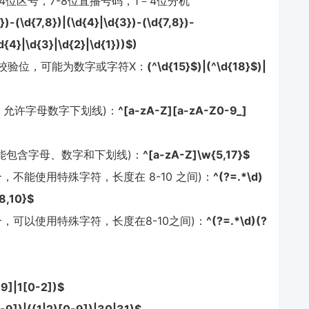
位区号，7-8位直播号码，1－4位分机
3})-(\d{7,8})|(\d{4}|\d{3})-(\d{7,8})-
d{4}|\d{3}|\d{2}|\d{1}))$)
是校验位，可能为数字或字符X：
(^\d{15}$)|(^\d{18}$)|
，允许字母数字下划线)：
^[a-zA-Z][a-zA-Z0-9_]
只能包含字母、数字和下划线)：
^[a-zA-Z]\w{5,17}$
不能使用特殊字符，长度在 8-10 之间)：
^(?=.*\d)
8,10}$
，可以使用特殊字符，长度在8-10之间)：
^(?=.*\d)(?
-9]|1[0-2])$