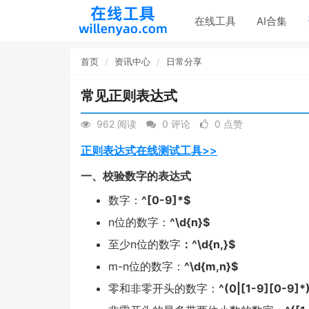
在线工具
AI合集
首页
资讯中心
日常分享
常见正则表达式
962 阅读
0 评论
0 点赞
正则表达式在线测试工具>>
一、校验数字的表达式
数字：
^[0-9]*$
n位的数字：
^\d{n}$
至少n位的数字
：^\d{n,}$
m-n位的数字：
^\d{m,n}$
零和非零开头的数字：
^(0|[1-9][0-9]*