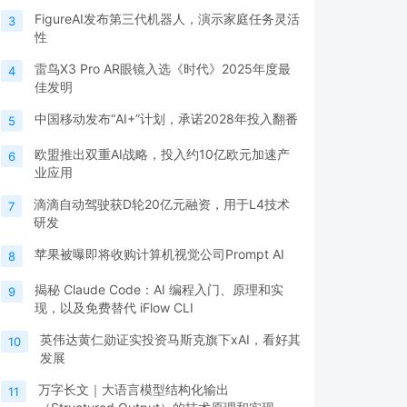
FigureAI发布第三代机器人，演示家庭任务灵活
3
性
雷鸟X3 Pro AR眼镜入选《时代》2025年度最
4
佳发明
中国移动发布“AI+”计划，承诺2028年投入翻番
5
欧盟推出双重AI战略，投入约10亿欧元加速产
6
业应用
滴滴自动驾驶获D轮20亿元融资，用于L4技术
7
研发
苹果被曝即将收购计算机视觉公司Prompt AI
8
揭秘 Claude Code：AI 编程入门、原理和实
9
现，以及免费替代 iFlow CLI
英伟达黄仁勋证实投资马斯克旗下xAI，看好其
10
发展
万字长文｜大语言模型结构化输出
11