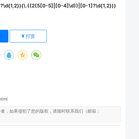
?\d{1,2})(\.((2(5[0-5]|[0-4]\d))|[0-1]?\d{1,2}))
)
打赏
html
作者，如果侵犯了您的版权，请随时联系我们（邮箱：