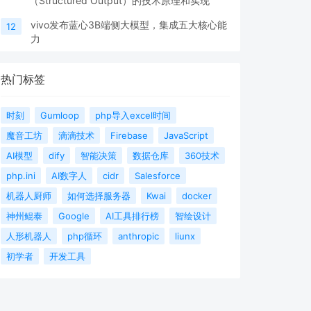
（Structured Output）的技术原理和实现
vivo发布蓝心3B端侧大模型，集成五大核心能
12
力
热门标签
时刻
Gumloop
php导入excel时间
魔音工坊
滴滴技术
Firebase
JavaScript
AI模型
dify
智能决策
数据仓库
360技术
php.ini
AI数字人
cidr
Salesforce
机器人厨师
如何选择服务器
Kwai
docker
神州鲲泰
Google
AI工具排行榜
智绘设计
人形机器人
php循环
anthropic
liunx
初学者
开发工具