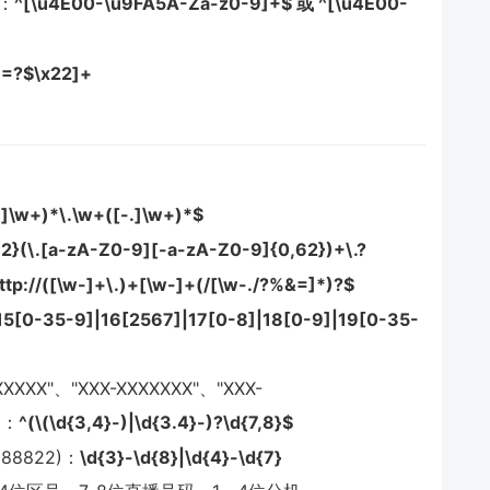
：
^[\u4E00-\u9FA5A-Za-z0-9]+$ 或 ^[\u4E00-
,;=?$\x22]+
]\w+)*\.\w+([-.]\w+)*$
2}(\.[a-zA-Z0-9][-a-zA-Z0-9]{0,62})+\.?
http://([\w-]+\.)+[\w-]+(/[\w-./?%&=]*)?$
15[0-35-9]|16[2567]|17[0-8]|18[0-9]|19[0-35-
XXXX"、"XXX-XXXXXXX"、"XXX-
)：
^(\(\d{3,4}-)|\d{3.4}-)?\d{7,8}$
88822)：
\d{3}-\d{8}|\d{4}-\d{7}