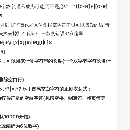
+3个数字,逗号成为可选,而不是必须：
^([0-9]+|[0-9]
?$
"可以用"*"替代如果你觉得空字符串也可以接受的话(奇
时去掉去掉那个反斜杠,一般的错误都在这里
]+\\.[x|X][m|M][l|L]$
a5]
包括汉字在内，可以用来计算字符串的长度(一个双字节字符长度计
用来删除空白行)
>]*>.*?|<.*? /> ( 首尾空白字符的正则表达式：
(可以用来删除行首行尾的空白字符(包括空格、制表符、换页符等
Q号从10000开始)
(中国邮政编码为6位数字)