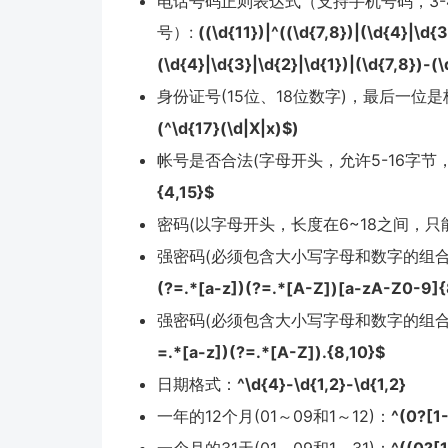
电话号码正则表达式（支持手机号码，3-4
号）:
((\d{11})|^((\d{7,8})|(\d{4}|\d{
(\d{4}|\d{3}|\d{2}|\d{1})|(\d{7,8})-(\
身份证号(15位、18位数字)，最后一位
(^\d{17}(\d|X|x)$)
帐号是否合法(字母开头，允许5-16字节
{4,15}$
密码(以字母开头，长度在6~18之间，
强密码(必须包含大小写字母和数字的组合，
(?=.*[a-z])(?=.*[A-Z])[a-zA-Z0-9]{
强密码(必须包含大小写字母和数字的组合
=.*[a-z])(?=.*[A-Z]).{8,10}$
日期格式：
^\d{4}-\d{1,2}-\d{1,2}
一年的12个月(01～09和1～12)：
^(0?[1