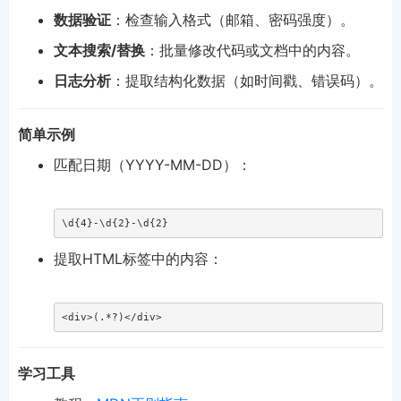
数据验证
：检查输入格式（邮箱、密码强度）。
文本搜索/替换
：批量修改代码或文档中的内容。
日志分析
：提取结构化数据（如时间戳、错误码）。
简单示例
匹配日期（YYYY-MM-DD）：
\d
{4}
-
\d
{2}
-
\d
{2}
提取HTML标签中的内容：
<div>
(
.
*?
)
</div>
学习工具