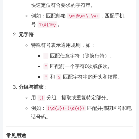
快速定位符合要求的字符串。
例如：匹配邮箱
，匹配手机
\w+@\w+\.\w+
号
。
1\d{10}
元字符
：
特殊符号表示通用规则，如：
匹配任意字符（除换行符）。
.
匹配前一个字符0次或多次。
*
和
匹配字符串的开头和结尾。
^
$
分组与捕获
：
用
分组，提取或重复特定部分。
()
例如：
匹配并捕获区号和电
(\d{3})-(\d{4})
话号码。
常见用途