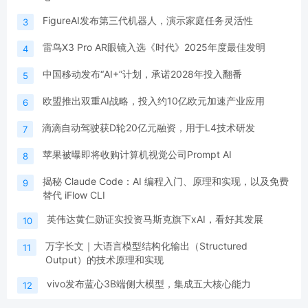
FigureAI发布第三代机器人，演示家庭任务灵活性
3
雷鸟X3 Pro AR眼镜入选《时代》2025年度最佳发明
4
中国移动发布“AI+”计划，承诺2028年投入翻番
5
欧盟推出双重AI战略，投入约10亿欧元加速产业应用
6
滴滴自动驾驶获D轮20亿元融资，用于L4技术研发
7
苹果被曝即将收购计算机视觉公司Prompt AI
8
揭秘 Claude Code：AI 编程入门、原理和实现，以及免费
9
替代 iFlow CLI
英伟达黄仁勋证实投资马斯克旗下xAI，看好其发展
10
万字长文｜大语言模型结构化输出（Structured
11
Output）的技术原理和实现
vivo发布蓝心3B端侧大模型，集成五大核心能力
12