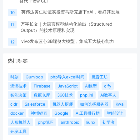
替代 iFlow CLI
英伟达黄仁勋证实投资马斯克旗下xAI，看好其发展
10
万字长文｜大语言模型结构化输出（Structured
11
Output）的技术原理和实现
vivo发布蓝心3B端侧大模型，集成五大核心能力
12
热门标签
时刻
Gumloop
php导入excel时间
魔音工坊
滴滴技术
Firebase
JavaScript
AI模型
dify
智能决策
数据仓库
360技术
php.ini
AI数字人
cidr
Salesforce
机器人厨师
如何选择服务器
Kwai
docker
神州鲲泰
Google
AI工具排行榜
智绘设计
人形机器人
php循环
anthropic
liunx
初学者
开发工具