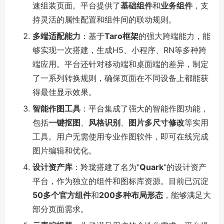
速组装页面。平台提供了
基础组件
和
业务组件
，支
持灵活的属性配置和组件间的联动规则。
多端适配能力
：基于
Taro框架
的强大跨端能力，能
够实现一次搭建，生成H5、小程序、RN等多种跨
端应用。平台还针对移动端和桌面端的差异，制定
了一系列转换规则，确保页面在不同设备上都能获
得最佳显示效果。
智能作图工具
：平台集成了强大的智能作图功能，
包括
一键抠图
、
风格识别
、
图片多尺寸修改
等实用
工具。用户无需使用专业作图软件，即可在线完成
图片编辑和优化。
设计资产库
：羚珑搭建了名为"
Quark
"的设计资产
平台，作为独立的组件和图标库资源。目前已沉淀
50多个官方组件
和
200多种布局形态
，能够满足大
部分页面需求。