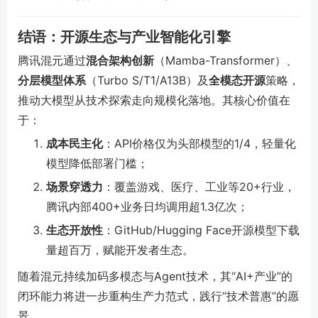
结语：开源生态与产业智能化引擎
腾讯混元通过
混合架构创新
（Mamba-Transformer）、
分层模型体系
（Turbo S/T1/A13B）及
全模态开源
策略，
推动大模型从技术探索走向规模化落地。其核心价值在
于：
成本民主化
：API价格仅为头部模型的1/4，轻量化
模型降低部署门槛；
场景穿透力
：覆盖游戏、医疗、工业等20+行业，
腾讯内部400+业务日均调用超1.3亿次；
生态开放性
：GitHub/Hugging Face开源模型下载
量超百万，赋能开发者生态。
随着混元持续加码多模态与Agent技术，其“AI+产业”的
闭环能力将进一步重构生产力范式，践行“技术普惠”的愿
景。