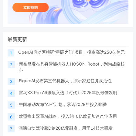
最新更新
OpenAI启动阿根廷“星际之门”项目，投资高达250亿美元
1
新益昌发布具身智能机器人HOSON-Robot，列为战略核
2
心
FigureAI发布第三代机器人，演示家庭任务灵活性
3
雷鸟X3 Pro AR眼镜入选《时代》2025年度最佳发明
4
中国移动发布“AI+”计划，承诺2028年投入翻番
5
欧盟推出双重AI战略，投入约10亿欧元加速产业应用
6
滴滴自动驾驶获D轮20亿元融资，用于L4技术研发
7