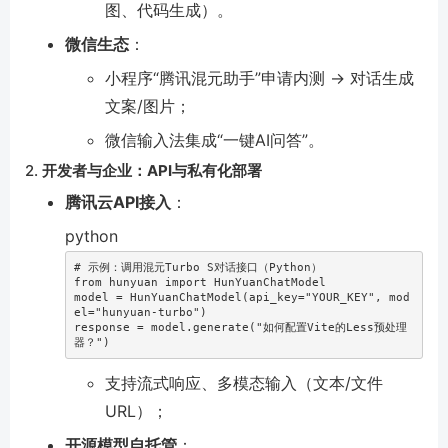
图、代码生成）。
微信生态
：
小程序“腾讯混元助手”申请内测 → 对话生成
文案/图片；
微信输入法集成“一键AI问答”。
2.
开发者与企业：API与私有化部署
腾讯云API接入
：
python
# 示例：调用混元Turbo S对话接口（Python）  
from
 hunyuan 
import
 HunYuanChatModel  

model 
=
 HunYuanChatModel
(
api_key
=
"YOUR_KEY"
,
 mod
el
=
"hunyuan-turbo"
)
response 
=
 model
.
generate
(
"如何配置Vite的Less预处理
器？"
)
支持流式响应、多模态输入（文本/文件
URL）；
开源模型自托管
：