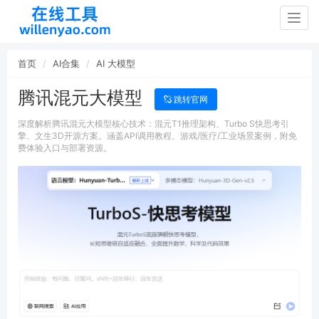
Togg
navig
首页
AI合集
AI 大模型
腾讯混元大模型
跳转官网
深度解析腾讯混元大模型核心技术：混元T1推理架构、Turbo S快思考引
擎、文生3D开源方案。涵盖API调用教程、游戏/医疗/工业场景案例，附免
费体验入口与部署资源。