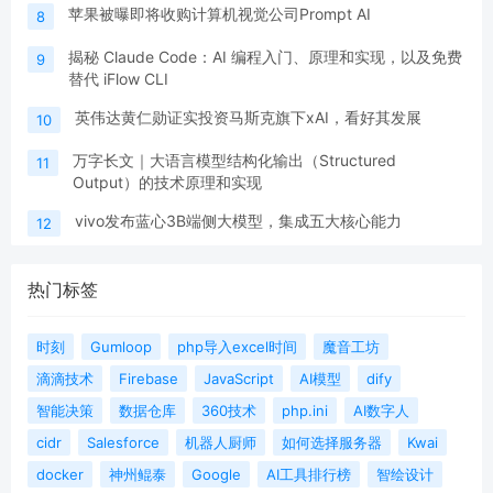
苹果被曝即将收购计算机视觉公司Prompt AI
8
揭秘 Claude Code：AI 编程入门、原理和实现，以及免费
9
替代 iFlow CLI
英伟达黄仁勋证实投资马斯克旗下xAI，看好其发展
10
万字长文｜大语言模型结构化输出（Structured
11
Output）的技术原理和实现
vivo发布蓝心3B端侧大模型，集成五大核心能力
12
热门标签
时刻
Gumloop
php导入excel时间
魔音工坊
滴滴技术
Firebase
JavaScript
AI模型
dify
智能决策
数据仓库
360技术
php.ini
AI数字人
cidr
Salesforce
机器人厨师
如何选择服务器
Kwai
docker
神州鲲泰
Google
AI工具排行榜
智绘设计