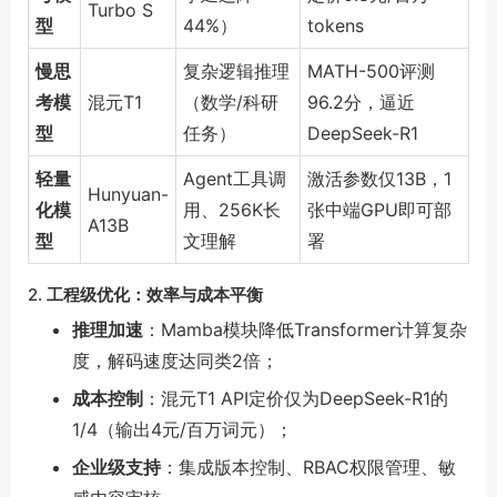
Turbo S
型
44%）
tokens
慢思
复杂逻辑推理
MATH-500评测
考模
混元T1
（数学/科研
96.2分，逼近
型
任务）
DeepSeek-R1
轻量
Agent工具调
激活参数仅13B，1
Hunyuan-
化模
用、256K长
张中端GPU即可部
A13B
型
文理解
署
2.
工程级优化：效率与成本平衡
推理加速
：Mamba模块降低Transformer计算复杂
度，解码速度达同类2倍；
成本控制
：混元T1 API定价仅为DeepSeek-R1的
1/4（输出4元/百万词元）；
企业级支持
：集成版本控制、RBAC权限管理、敏