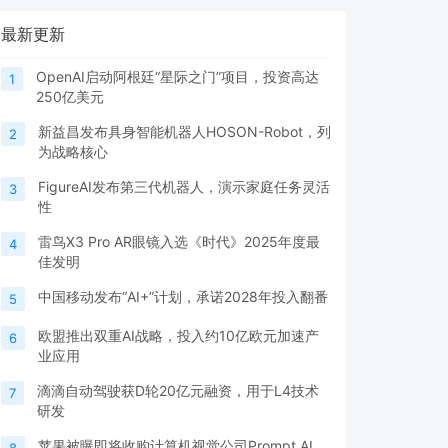
最新更新
OpenAI启动阿根廷“星际之门”项目，投资高达
1
250亿美元
新益昌发布具身智能机器人HOSON-Robot，列
2
为战略核心
FigureAI发布第三代机器人，演示家庭任务灵活
3
性
雷鸟X3 Pro AR眼镜入选《时代》2025年度最
4
佳发明
中国移动发布“AI+”计划，承诺2028年投入翻番
5
欧盟推出双重AI战略，投入约10亿欧元加速产
6
业应用
滴滴自动驾驶获D轮20亿元融资，用于L4技术
7
研发
苹果被曝即将收购计算机视觉公司Prompt AI
8