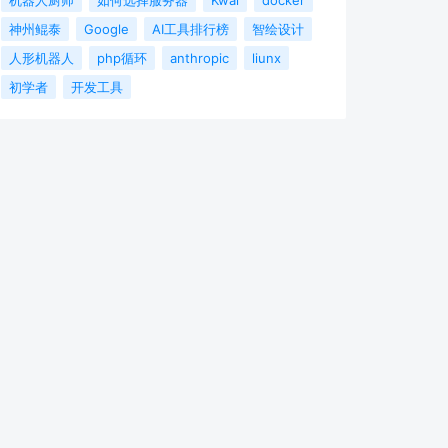
神州鲲泰
Google
AI工具排行榜
智绘设计
人形机器人
php循环
anthropic
liunx
初学者
开发工具