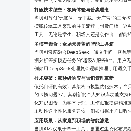
率的特点，成为职场、教育、家庭娱乐等场景
打破技术壁垒：极简体验与普惠理念
当贝AI首创“无账号、无下载、无广告”的三无
摆脱传统工具繁琐的注册流程与付费门槛。这
工具，无论是学生、职场人还是创作者，都能轻
多模型聚合：全场景覆盖的智能工具箱
当贝AI深度融合DeepSeek、通义千问、
据分析等多模态任务的“超级AI服务站”。用
例如用DeepSeek处理复杂逻辑推理，用通
技术突破：毫秒级响应与知识管理革新
依托自研的高效计算架构与模型优化技术，当贝
的卡顿问题
3
7
。其创新的个人知识库功能支持P
化知识图谱，为学术研究、工作汇报提供精准
主动推送个性化服务建议，例如根据用户日程
应用场景：从家庭到职场的智能渗透
当贝AI不仅限于单一工具，更通过生态化布局