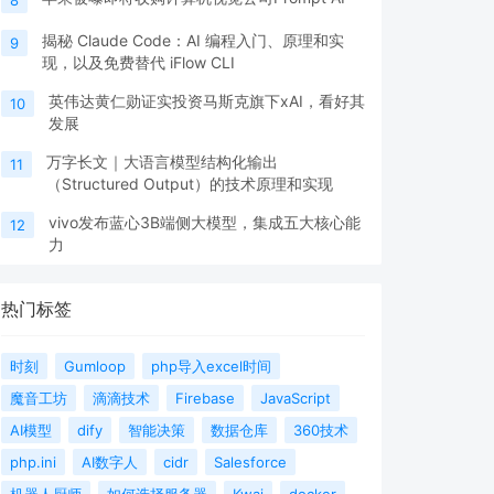
揭秘 Claude Code：AI 编程入门、原理和实
9
现，以及免费替代 iFlow CLI
英伟达黄仁勋证实投资马斯克旗下xAI，看好其
10
发展
万字长文｜大语言模型结构化输出
11
（Structured Output）的技术原理和实现
vivo发布蓝心3B端侧大模型，集成五大核心能
12
力
热门标签
时刻
Gumloop
php导入excel时间
魔音工坊
滴滴技术
Firebase
JavaScript
AI模型
dify
智能决策
数据仓库
360技术
php.ini
AI数字人
cidr
Salesforce
机器人厨师
如何选择服务器
Kwai
docker