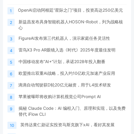
OpenAI启动阿根廷“星际之门”项目，投资高达250亿美元
1
新益昌发布具身智能机器人HOSON-Robot，列为战略核
2
心
FigureAI发布第三代机器人，演示家庭任务灵活性
3
雷鸟X3 Pro AR眼镜入选《时代》2025年度最佳发明
4
中国移动发布“AI+”计划，承诺2028年投入翻番
5
欧盟推出双重AI战略，投入约10亿欧元加速产业应用
6
滴滴自动驾驶获D轮20亿元融资，用于L4技术研发
7
苹果被曝即将收购计算机视觉公司Prompt AI
8
揭秘 Claude Code：AI 编程入门、原理和实现，以及免费
9
替代 iFlow CLI
英伟达黄仁勋证实投资马斯克旗下xAI，看好其发展
10