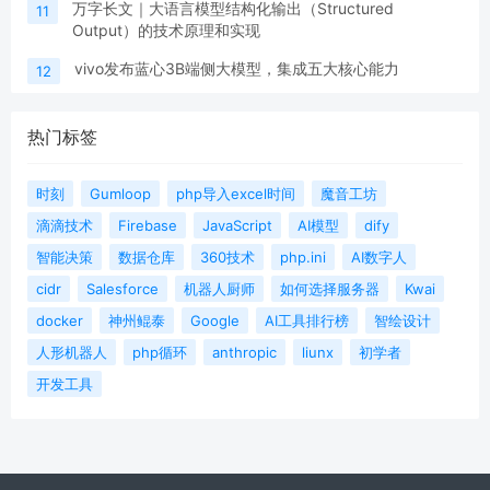
万字长文｜大语言模型结构化输出（Structured
11
Output）的技术原理和实现
vivo发布蓝心3B端侧大模型，集成五大核心能力
12
热门标签
时刻
Gumloop
php导入excel时间
魔音工坊
滴滴技术
Firebase
JavaScript
AI模型
dify
智能决策
数据仓库
360技术
php.ini
AI数字人
cidr
Salesforce
机器人厨师
如何选择服务器
Kwai
docker
神州鲲泰
Google
AI工具排行榜
智绘设计
人形机器人
php循环
anthropic
liunx
初学者
开发工具