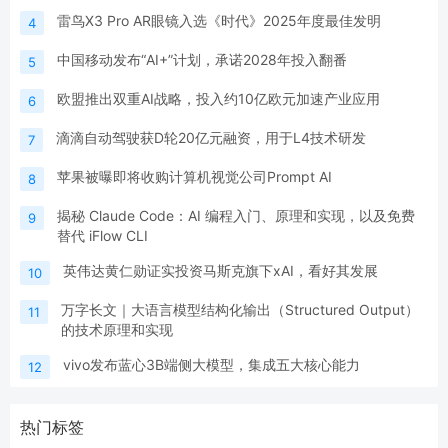
雷鸟X3 Pro AR眼镜入选《时代》2025年度最佳发明
4
中国移动发布“AI+”计划，承诺2028年投入翻番
5
欧盟推出双重AI战略，投入约10亿欧元加速产业应用
6
滴滴自动驾驶获D轮20亿元融资，用于L4技术研发
7
苹果被曝即将收购计算机视觉公司Prompt AI
8
揭秘 Claude Code：AI 编程入门、原理和实现，以及免费
9
替代 iFlow CLI
英伟达黄仁勋证实投资马斯克旗下xAI，看好其发展
10
万字长文｜大语言模型结构化输出（Structured Output）
11
的技术原理和实现
vivo发布蓝心3B端侧大模型，集成五大核心能力
12
热门标签