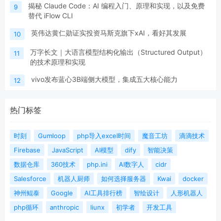
揭秘 Claude Code：AI 编程入门、原理和实现，以及免费
9
替代 iFlow CLI
英伟达黄仁勋证实投资马斯克旗下xAI，看好其发展
10
万字长文｜大语言模型结构化输出（Structured Output）
11
的技术原理和实现
vivo发布蓝心3B端侧大模型，集成五大核心能力
12
热门标签
时刻
Gumloop
php导入excel时间
魔音工坊
滴滴技术
Firebase
JavaScript
AI模型
dify
智能决策
数据仓库
360技术
php.ini
AI数字人
cidr
Salesforce
机器人厨师
如何选择服务器
Kwai
docker
神州鲲泰
Google
AI工具排行榜
智绘设计
人形机器人
php循环
anthropic
liunx
初学者
开发工具