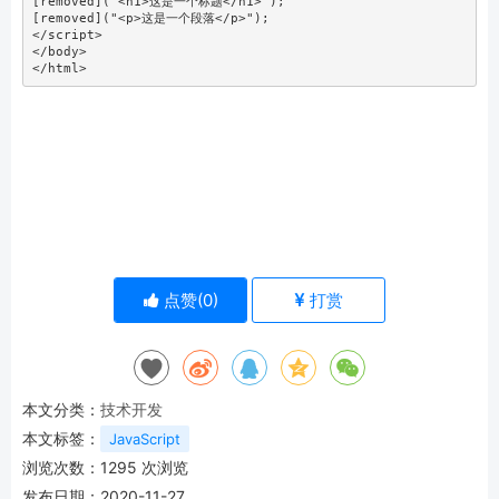
[removed]("
<
h1
>
这是一个标题
</
h1
>
");
[removed]("
<
p
>
这是一个段落
</
p
>
</
script
>
</
body
>
</
html
>
点赞(
0
)
打赏
本文分类：
技术开发
本文标签：
JavaScript
浏览次数：
1295
次浏览
发布日期：2020-11-27