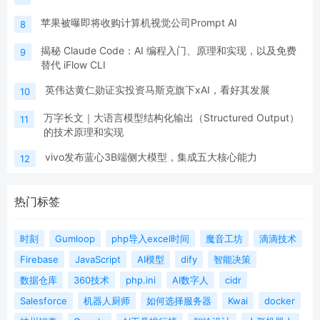
苹果被曝即将收购计算机视觉公司Prompt AI
8
揭秘 Claude Code：AI 编程入门、原理和实现，以及免费
9
替代 iFlow CLI
英伟达黄仁勋证实投资马斯克旗下xAI，看好其发展
10
万字长文｜大语言模型结构化输出（Structured Output）
11
的技术原理和实现
vivo发布蓝心3B端侧大模型，集成五大核心能力
12
热门标签
时刻
Gumloop
php导入excel时间
魔音工坊
滴滴技术
Firebase
JavaScript
AI模型
dify
智能决策
数据仓库
360技术
php.ini
AI数字人
cidr
Salesforce
机器人厨师
如何选择服务器
Kwai
docker