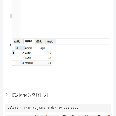
2、按列age的降序排列
select * from ta_name order by age desc;