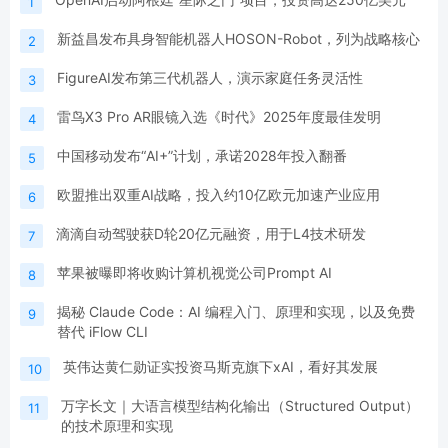
1
新益昌发布具身智能机器人HOSON-Robot，列为战略核心
2
FigureAI发布第三代机器人，演示家庭任务灵活性
3
雷鸟X3 Pro AR眼镜入选《时代》2025年度最佳发明
4
中国移动发布“AI+”计划，承诺2028年投入翻番
5
欧盟推出双重AI战略，投入约10亿欧元加速产业应用
6
滴滴自动驾驶获D轮20亿元融资，用于L4技术研发
7
苹果被曝即将收购计算机视觉公司Prompt AI
8
揭秘 Claude Code：AI 编程入门、原理和实现，以及免费
9
替代 iFlow CLI
英伟达黄仁勋证实投资马斯克旗下xAI，看好其发展
10
万字长文｜大语言模型结构化输出（Structured Output）
11
的技术原理和实现