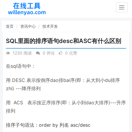
Togg
navig
首页
资讯中心
技术开发
SQL里面的排序语句desc和ASC有什么区别
1230 阅读
0 评论
0 点赞
在sql语句中：
用 DESC 表示按倒序dao排bai序(即：从大到小du排序
zhi) ---降序排列
用 ACS 表示按正序排序(即：从小到dao大排序)---升序
排列
排序子句语法：order by 列名 asc/desc