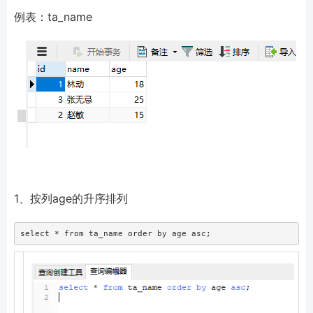
例表：ta_name
1、按列age的升序排列
select * from ta_name order by age asc;