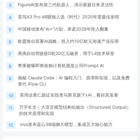
FigureAI发布第三代机器人，演示家庭任务灵活性
3
雷鸟X3 Pro AR眼镜入选《时代》2025年度最佳发明
4
中国移动发布“AI+”计划，承诺2028年投入翻番
5
欧盟推出双重AI战略，投入约10亿欧元加速产业应用
6
滴滴自动驾驶获D轮20亿元融资，用于L4技术研发
7
苹果被曝即将收购计算机视觉公司Prompt AI
8
揭秘 Claude Code：AI 编程入门、原理和实现，以及免费
9
替代 iFlow CLI
英伟达黄仁勋证实投资马斯克旗下xAI，看好其发展
10
万字长文｜大语言模型结构化输出（Structured Output）
11
的技术原理和实现
vivo发布蓝心3B端侧大模型，集成五大核心能力
12