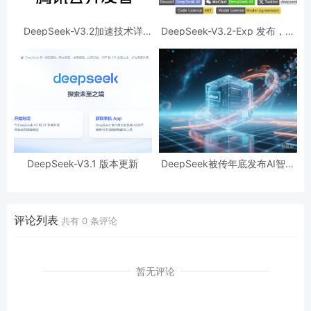
DeepSeek-V3.2加速技术详
DeepSeek-V3.2-Exp 发布，训
解，效果惊人的秘密？
练推理提效，API 同步降价
DeepSeek-V3.1 版本更新
DeepSeek被传年底发布AI智能
体模型，瞄准多步操作与自主学
习。
评论列表
共有
0
条评论
暂无评论