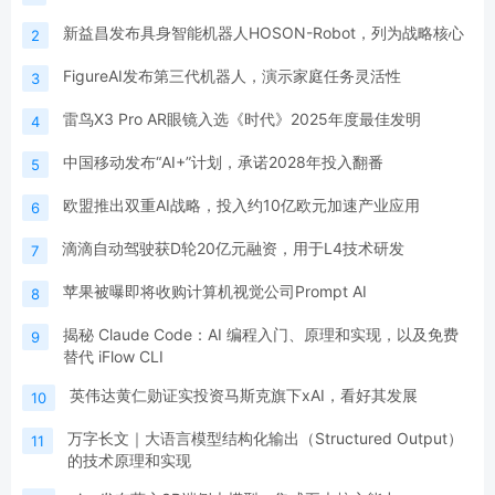
新益昌发布具身智能机器人HOSON-Robot，列为战略核心
2
FigureAI发布第三代机器人，演示家庭任务灵活性
3
雷鸟X3 Pro AR眼镜入选《时代》2025年度最佳发明
4
中国移动发布“AI+”计划，承诺2028年投入翻番
5
欧盟推出双重AI战略，投入约10亿欧元加速产业应用
6
滴滴自动驾驶获D轮20亿元融资，用于L4技术研发
7
苹果被曝即将收购计算机视觉公司Prompt AI
8
揭秘 Claude Code：AI 编程入门、原理和实现，以及免费
9
替代 iFlow CLI
英伟达黄仁勋证实投资马斯克旗下xAI，看好其发展
10
万字长文｜大语言模型结构化输出（Structured Output）
11
的技术原理和实现