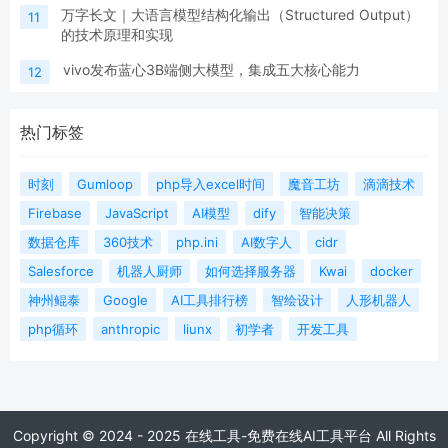
万字长文｜大语言模型结构化输出（Structured Output）
11
的技术原理和实现
vivo发布蓝心3B端侧大模型，集成五大核心能力
12
热门标签
时刻
Gumloop
php导入excel时间
魔音工坊
滴滴技术
Firebase
JavaScript
AI模型
dify
智能决策
数据仓库
360技术
php.ini
AI数字人
cidr
Salesforce
机器人厨师
如何选择服务器
Kwai
docker
神州鲲泰
Google
AI工具排行榜
智绘设计
人形机器人
php循环
anthropic
liunx
初学者
开发工具
Copyright © 2024 - 2025 在线工具-免费在线AI工具平台 All Rights