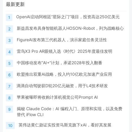
最新更新
OpenAI启动阿根廷“星际之门”项目，投资高达250亿美元
1
新益昌发布具身智能机器人HOSON-Robot，列为战略核心
2
FigureAI发布第三代机器人，演示家庭任务灵活性
3
雷鸟X3 Pro AR眼镜入选《时代》2025年度最佳发明
4
中国移动发布“AI+”计划，承诺2028年投入翻番
5
欧盟推出双重AI战略，投入约10亿欧元加速产业应用
6
滴滴自动驾驶获D轮20亿元融资，用于L4技术研发
7
苹果被曝即将收购计算机视觉公司Prompt AI
8
揭秘 Claude Code：AI 编程入门、原理和实现，以及免费
9
替代 iFlow CLI
英伟达黄仁勋证实投资马斯克旗下xAI，看好其发展
10