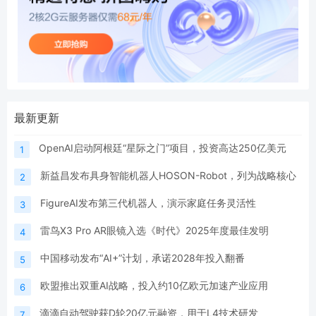
最新更新
OpenAI启动阿根廷“星际之门”项目，投资高达250亿美元
1
新益昌发布具身智能机器人HOSON-Robot，列为战略核心
2
FigureAI发布第三代机器人，演示家庭任务灵活性
3
雷鸟X3 Pro AR眼镜入选《时代》2025年度最佳发明
4
中国移动发布“AI+”计划，承诺2028年投入翻番
5
欧盟推出双重AI战略，投入约10亿欧元加速产业应用
6
滴滴自动驾驶获D轮20亿元融资，用于L4技术研发
7