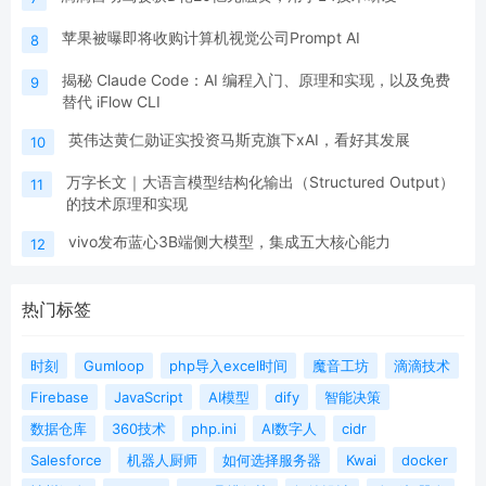
苹果被曝即将收购计算机视觉公司Prompt AI
8
揭秘 Claude Code：AI 编程入门、原理和实现，以及免费
9
替代 iFlow CLI
英伟达黄仁勋证实投资马斯克旗下xAI，看好其发展
10
万字长文｜大语言模型结构化输出（Structured Output）
11
的技术原理和实现
vivo发布蓝心3B端侧大模型，集成五大核心能力
12
热门标签
时刻
Gumloop
php导入excel时间
魔音工坊
滴滴技术
Firebase
JavaScript
AI模型
dify
智能决策
数据仓库
360技术
php.ini
AI数字人
cidr
Salesforce
机器人厨师
如何选择服务器
Kwai
docker