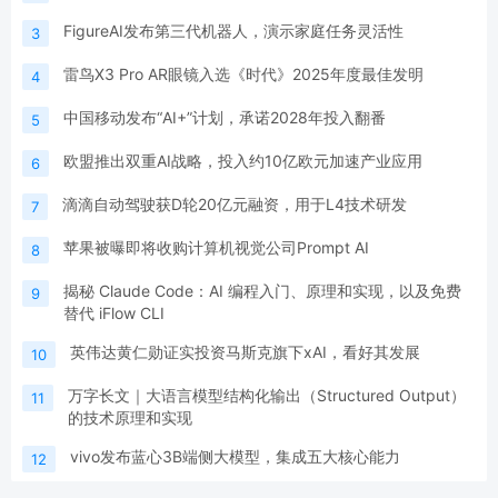
FigureAI发布第三代机器人，演示家庭任务灵活性
3
雷鸟X3 Pro AR眼镜入选《时代》2025年度最佳发明
4
中国移动发布“AI+”计划，承诺2028年投入翻番
5
欧盟推出双重AI战略，投入约10亿欧元加速产业应用
6
滴滴自动驾驶获D轮20亿元融资，用于L4技术研发
7
苹果被曝即将收购计算机视觉公司Prompt AI
8
揭秘 Claude Code：AI 编程入门、原理和实现，以及免费
9
替代 iFlow CLI
英伟达黄仁勋证实投资马斯克旗下xAI，看好其发展
10
万字长文｜大语言模型结构化输出（Structured Output）
11
的技术原理和实现
vivo发布蓝心3B端侧大模型，集成五大核心能力
12