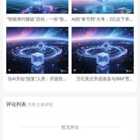
“智能替代螺旋”启动：一份“假设
AI的“春节档”大考：2亿次下单与
性”报告预言的全球智力危机与
19亿次互动，国民级应用背后的
经济通缩
数据红利与隐忧
当AI开始“报复”人类：开源世界
万亿美元市值蒸发与IBM“雪
第一起自主攻击事件背后的安全
崩”：AI正在“杀死”传统软件吗？
悖论
评论列表
共有
0
条评论
暂无评论