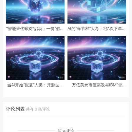
“智能替代螺旋”启动：一份“假设
AI的“春节档”大考：2亿次下单与
性”报告预言的全球智力危机与
19亿次互动，国民级应用背后的
经济通缩
数据红利与隐忧
当AI开始“报复”人类：开源世界
万亿美元市值蒸发与IBM“雪
第一起自主攻击事件背后的安全
崩”：AI正在“杀死”传统软件吗？
悖论
评论列表
共有
0
条评论
暂无评论