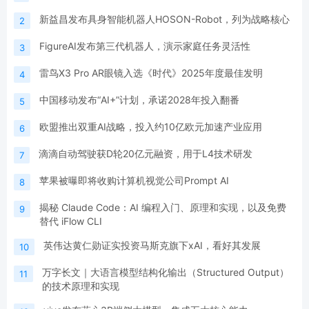
新益昌发布具身智能机器人HOSON-Robot，列为战略核心
2
FigureAI发布第三代机器人，演示家庭任务灵活性
3
雷鸟X3 Pro AR眼镜入选《时代》2025年度最佳发明
4
中国移动发布“AI+”计划，承诺2028年投入翻番
5
欧盟推出双重AI战略，投入约10亿欧元加速产业应用
6
滴滴自动驾驶获D轮20亿元融资，用于L4技术研发
7
苹果被曝即将收购计算机视觉公司Prompt AI
8
揭秘 Claude Code：AI 编程入门、原理和实现，以及免费
9
替代 iFlow CLI
英伟达黄仁勋证实投资马斯克旗下xAI，看好其发展
10
万字长文｜大语言模型结构化输出（Structured Output）
11
的技术原理和实现