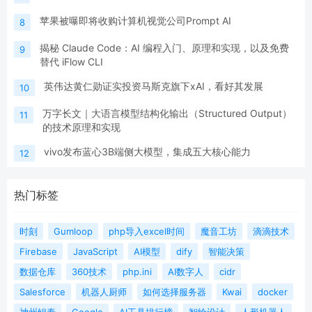
苹果被曝即将收购计算机视觉公司Prompt AI
8
揭秘 Claude Code：AI 编程入门、原理和实现，以及免费
9
替代 iFlow CLI
英伟达黄仁勋证实投资马斯克旗下xAI，看好其发展
10
万字长文｜大语言模型结构化输出（Structured Output）
11
的技术原理和实现
vivo发布蓝心3B端侧大模型，集成五大核心能力
12
热门标签
时刻
Gumloop
php导入excel时间
魔音工坊
滴滴技术
Firebase
JavaScript
AI模型
dify
智能决策
数据仓库
360技术
php.ini
AI数字人
cidr
Salesforce
机器人厨师
如何选择服务器
Kwai
docker