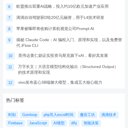
欧盟推出双重AI战略，投入约10亿欧元加速产业应用
6
滴滴自动驾驶获D轮20亿元融资，用于L4技术研发
7
苹果被曝即将收购计算机视觉公司Prompt AI
8
揭秘 Claude Code：AI 编程入门、原理和实现，以及免费替
9
代 iFlow CLI
英伟达黄仁勋证实投资马斯克旗下xAI，看好其发展
10
万字长文｜大语言模型结构化输出（Structured Output）
11
的技术原理和实现
vivo发布蓝心3B端侧大模型，集成五大核心能力
12
热门标签
时刻
Gumloop
php导入excel时间
魔音工坊
滴滴技术
Firebase
JavaScript
AI模型
dify
智能决策