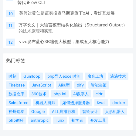
替代 iFlow CLI
英伟达黄仁勋证实投资马斯克旗下xAI，看好其发展
10
万字长文｜大语言模型结构化输出（Structured Output）
11
的技术原理和实现
vivo发布蓝心3B端侧大模型，集成五大核心能力
12
热门标签
时刻
Gumloop
php导入excel时间
魔音工坊
滴滴技术
Firebase
JavaScript
AI模型
dify
智能决策
数据仓库
360技术
php.ini
AI数字人
cidr
Salesforce
机器人厨师
如何选择服务器
Kwai
docker
神州鲲泰
Google
AI工具排行榜
智绘设计
人形机器人
php循环
anthropic
liunx
初学者
开发工具