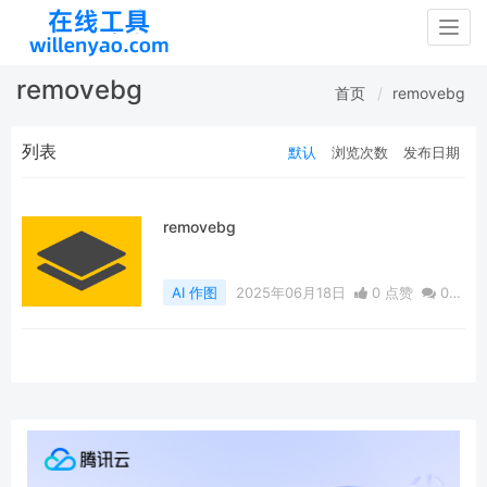
Togg
navig
removebg
首页
removebg
列表
默认
浏览次数
发布日期
removebg
AI 作图
2025年06月18日
0 点赞
0
评论
3287 浏览