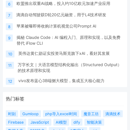
欧盟推出双重AI战略，投入约10亿欧元加速产业应用
6
滴滴自动驾驶获D轮20亿元融资，用于L4技术研发
7
苹果被曝即将收购计算机视觉公司Prompt AI
8
揭秘 Claude Code：AI 编程入门、原理和实现，以及免费
9
替代 iFlow CLI
英伟达黄仁勋证实投资马斯克旗下xAI，看好其发展
10
万字长文｜大语言模型结构化输出（Structured Output）
11
的技术原理和实现
vivo发布蓝心3B端侧大模型，集成五大核心能力
12
热门标签
时刻
Gumloop
php导入excel时间
魔音工坊
滴滴技术
Firebase
JavaScript
AI模型
dify
智能决策