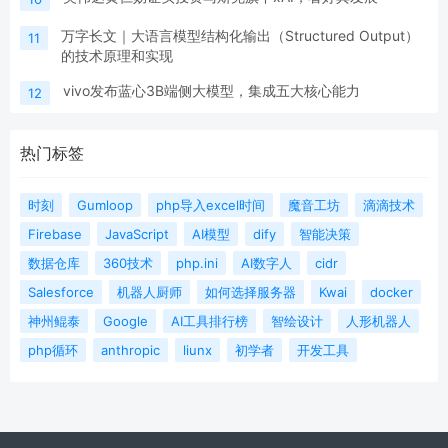
万字长文｜大语言模型结构化输出（Structured Output）
11
的技术原理和实现
vivo发布蓝心3B端侧大模型，集成五大核心能力
12
热门标签
时刻
Gumloop
php导入excel时间
魔音工坊
滴滴技术
Firebase
JavaScript
AI模型
dify
智能决策
数据仓库
360技术
php.ini
AI数字人
cidr
Salesforce
机器人厨师
如何选择服务器
Kwai
docker
神州鲲泰
Google
AI工具排行榜
智绘设计
人形机器人
php循环
anthropic
liunx
初学者
开发工具