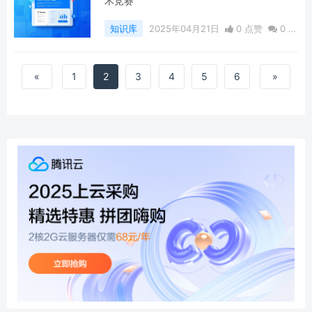
术竞赛
知识库
2025年04月21日
0 点赞
0
评
论
408 浏览
«
1
2
3
4
5
6
»