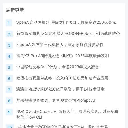
最新更新
OpenAI启动阿根廷“星际之门”项目，投资高达250亿美元
1
新益昌发布具身智能机器人HOSON-Robot，列为战略核心
2
FigureAI发布第三代机器人，演示家庭任务灵活性
3
雷鸟X3 Pro AR眼镜入选《时代》2025年度最佳发明
4
中国移动发布“AI+”计划，承诺2028年投入翻番
5
欧盟推出双重AI战略，投入约10亿欧元加速产业应用
6
滴滴自动驾驶获D轮20亿元融资，用于L4技术研发
7
苹果被曝即将收购计算机视觉公司Prompt AI
8
揭秘 Claude Code：AI 编程入门、原理和实现，以及免费
9
替代 iFlow CLI
英伟达黄仁勋证实投资马斯克旗下xAI，看好其发展
10