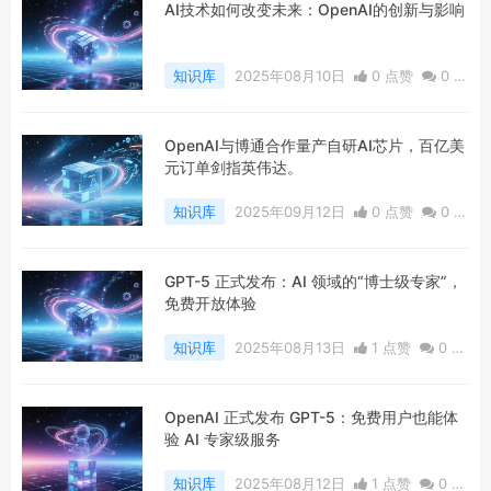
AI技术如何改变未来：OpenAI的创新与影响
知识库
2025年08月10日
0 点赞
0
评
论
339 浏览
OpenAI与博通合作量产自研AI芯片，百亿美
元订单剑指英伟达。
知识库
2025年09月12日
0 点赞
0
评
论
264 浏览
GPT-5 正式发布：AI 领域的“博士级专家”，
免费开放体验
知识库
2025年08月13日
1 点赞
0
评
论
335 浏览
OpenAI 正式发布 GPT-5：免费用户也能体
验 AI 专家级服务
知识库
2025年08月12日
1 点赞
0
评