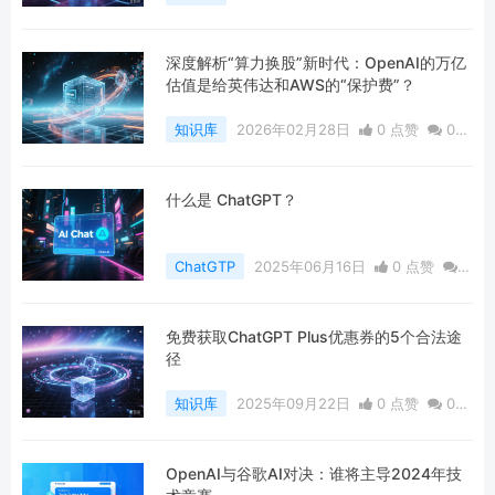
论
316 浏览
深度解析“算力换股”新时代：OpenAI的万亿
估值是给英伟达和AWS的“保护费”？
知识库
2026年02月28日
0 点赞
0
评论
252 浏览
什么是 ChatGPT？
ChatGTP
2025年06月16日
0 点赞
0
评论
414 浏览
免费获取ChatGPT Plus优惠券的5个合法途
径
知识库
2025年09月22日
0 点赞
0
评论
407 浏览
OpenAI与谷歌AI对决：谁将主导2024年技