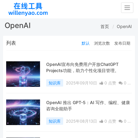
Togg
navig
OpenAI
首页
OpenAI
列表
默认
浏览次数
发布日期
OpenAI宣布向免费用户开放ChatGPT
Projects功能，助力个性化项目管理。
知识库
2025年09月10日
0 点赞
0
评
论
258 浏览
OpenAI 推出 GPT-5：AI 写作、编程、健康
咨询全能助手
知识库
2025年08月13日
0 点赞
0
评
论
326 浏览