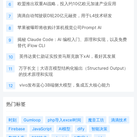
欧盟推出双重AI战略，投入约10亿欧元加速产业应用
6
滴滴自动驾驶获D轮20亿元融资，用于L4技术研发
7
苹果被曝即将收购计算机视觉公司Prompt AI
8
揭秘 Claude Code：AI 编程入门、原理和实现，以及免费
9
替代 iFlow CLI
英伟达黄仁勋证实投资马斯克旗下xAI，看好其发展
10
万字长文｜大语言模型结构化输出（Structured Output）
11
的技术原理和实现
vivo发布蓝心3B端侧大模型，集成五大核心能力
12
热门标签
时刻
Gumloop
php导入excel时间
魔音工坊
滴滴技术
Firebase
JavaScript
AI模型
dify
智能决策