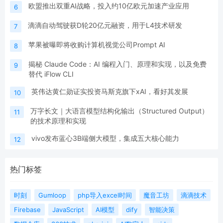
欧盟推出双重AI战略，投入约10亿欧元加速产业应用
6
滴滴自动驾驶获D轮20亿元融资，用于L4技术研发
7
苹果被曝即将收购计算机视觉公司Prompt AI
8
揭秘 Claude Code：AI 编程入门、原理和实现，以及免费
9
替代 iFlow CLI
英伟达黄仁勋证实投资马斯克旗下xAI，看好其发展
10
万字长文｜大语言模型结构化输出（Structured Output）
11
的技术原理和实现
vivo发布蓝心3B端侧大模型，集成五大核心能力
12
热门标签
时刻
Gumloop
php导入excel时间
魔音工坊
滴滴技术
Firebase
JavaScript
AI模型
dify
智能决策