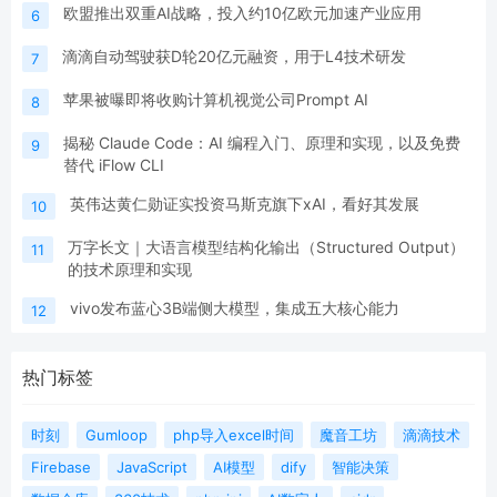
欧盟推出双重AI战略，投入约10亿欧元加速产业应用
6
滴滴自动驾驶获D轮20亿元融资，用于L4技术研发
7
苹果被曝即将收购计算机视觉公司Prompt AI
8
揭秘 Claude Code：AI 编程入门、原理和实现，以及免费
9
替代 iFlow CLI
英伟达黄仁勋证实投资马斯克旗下xAI，看好其发展
10
万字长文｜大语言模型结构化输出（Structured Output）
11
的技术原理和实现
vivo发布蓝心3B端侧大模型，集成五大核心能力
12
热门标签
时刻
Gumloop
php导入excel时间
魔音工坊
滴滴技术
Firebase
JavaScript
AI模型
dify
智能决策