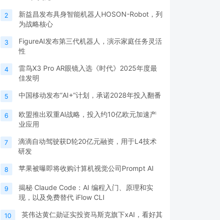
新益昌发布具身智能机器人HOSON-Robot，列
2
为战略核心
FigureAI发布第三代机器人，演示家庭任务灵活
3
性
雷鸟X3 Pro AR眼镜入选《时代》2025年度最
4
佳发明
中国移动发布“AI+”计划，承诺2028年投入翻番
5
欧盟推出双重AI战略，投入约10亿欧元加速产
6
业应用
滴滴自动驾驶获D轮20亿元融资，用于L4技术
7
研发
苹果被曝即将收购计算机视觉公司Prompt AI
8
揭秘 Claude Code：AI 编程入门、原理和实
9
现，以及免费替代 iFlow CLI
英伟达黄仁勋证实投资马斯克旗下xAI，看好其
10