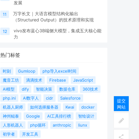
发展
万字长文｜大语言模型结构化输出
11
（Structured Output）的技术原理和实现
vivo发布蓝心3B端侧大模型，集成五大核心能
12
力
热门标签
时刻
Gumloop
php导入excel时间
魔音工坊
滴滴技术
Firebase
JavaScript
AI模型
dify
智能决策
数据仓库
360技术
php.ini
AI数字人
cidr
Salesforce
提交
网站
机器人厨师
如何选择服务器
Kwai
docker
神州鲲泰
Google
AI工具排行榜
智绘设计
人形机器人
php循环
anthropic
liunx
初学者
开发工具