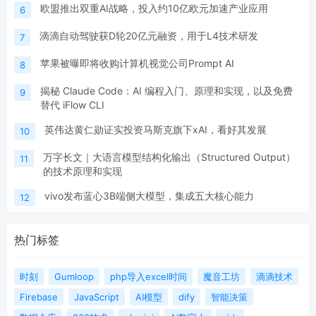
欧盟推出双重AI战略，投入约10亿欧元加速产业应用
6
滴滴自动驾驶获D轮20亿元融资，用于L4技术研发
7
苹果被曝即将收购计算机视觉公司Prompt AI
8
揭秘 Claude Code：AI 编程入门、原理和实现，以及免费
9
替代 iFlow CLI
英伟达黄仁勋证实投资马斯克旗下xAI，看好其发展
10
万字长文｜大语言模型结构化输出（Structured Output）
11
的技术原理和实现
vivo发布蓝心3B端侧大模型，集成五大核心能力
12
热门标签
时刻
Gumloop
php导入excel时间
魔音工坊
滴滴技术
Firebase
JavaScript
AI模型
dify
智能决策