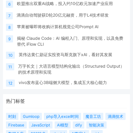
欧盟推出双重AI战略，投入约10亿欧元加速产业应用
6
滴滴自动驾驶获D轮20亿元融资，用于L4技术研发
7
苹果被曝即将收购计算机视觉公司Prompt AI
8
揭秘 Claude Code：AI 编程入门、原理和实现，以及免费
9
替代 iFlow CLI
英伟达黄仁勋证实投资马斯克旗下xAI，看好其发展
10
万字长文｜大语言模型结构化输出（Structured Output）
11
的技术原理和实现
vivo发布蓝心3B端侧大模型，集成五大核心能力
12
热门标签
时刻
Gumloop
php导入excel时间
魔音工坊
滴滴技术
Firebase
JavaScript
AI模型
dify
智能决策