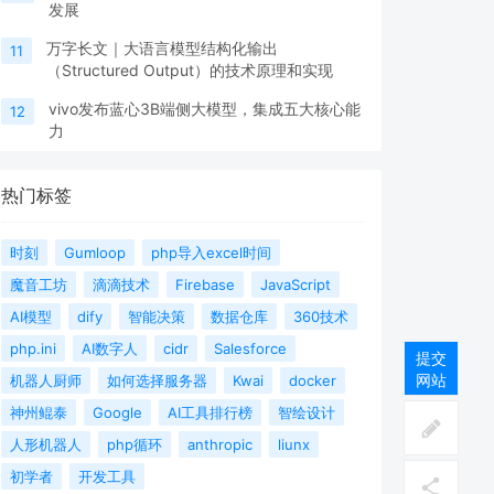
发展
万字长文｜大语言模型结构化输出
11
（Structured Output）的技术原理和实现
vivo发布蓝心3B端侧大模型，集成五大核心能
12
力
热门标签
时刻
Gumloop
php导入excel时间
魔音工坊
滴滴技术
Firebase
JavaScript
AI模型
dify
智能决策
数据仓库
360技术
php.ini
AI数字人
cidr
Salesforce
提交
网站
机器人厨师
如何选择服务器
Kwai
docker
神州鲲泰
Google
AI工具排行榜
智绘设计
人形机器人
php循环
anthropic
liunx
初学者
开发工具