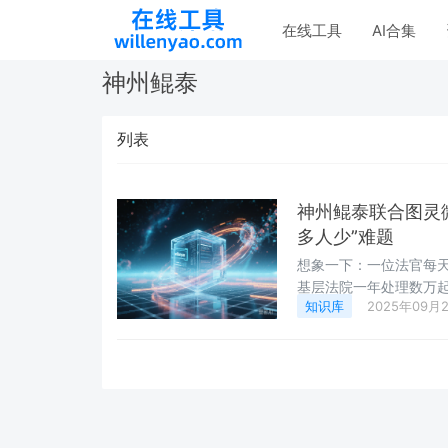
在线工具
AI合集
神州鲲泰
列表
神州鲲泰联合图灵
多人少”难题
想象一下：一位法官每
基层法院一年处理数万起
知识库
2025年09月
着社会法治意识提升，
何让有限的人力聚焦于