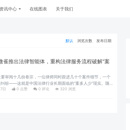
资讯中心
在线图表
关于我们
默认
浏览次数
发布日期
微雀推出法律智能体，重构法律服务流程破解“案
天要审阅十几份卷宗，一位律师同时跟进几十个案件细节，一个
纠纷——这就是中国法律行业长期面临的“案多人少”现实。随
27日
0 点赞
0
评论
320 浏览
案件数量持续增长，但专业法律人才的培养速度远远跟不上。如
核心判断，而不是埋没在文书、流程和重复咨询中？