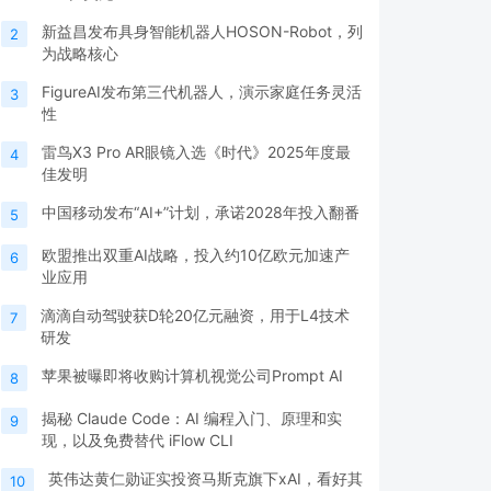
新益昌发布具身智能机器人HOSON-Robot，列
2
为战略核心
FigureAI发布第三代机器人，演示家庭任务灵活
3
性
雷鸟X3 Pro AR眼镜入选《时代》2025年度最
4
佳发明
中国移动发布“AI+”计划，承诺2028年投入翻番
5
欧盟推出双重AI战略，投入约10亿欧元加速产
6
业应用
滴滴自动驾驶获D轮20亿元融资，用于L4技术
7
研发
苹果被曝即将收购计算机视觉公司Prompt AI
8
揭秘 Claude Code：AI 编程入门、原理和实
9
现，以及免费替代 iFlow CLI
英伟达黄仁勋证实投资马斯克旗下xAI，看好其
10