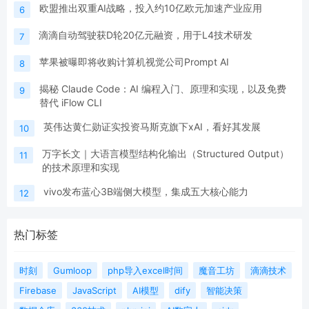
欧盟推出双重AI战略，投入约10亿欧元加速产业应用
6
滴滴自动驾驶获D轮20亿元融资，用于L4技术研发
7
苹果被曝即将收购计算机视觉公司Prompt AI
8
揭秘 Claude Code：AI 编程入门、原理和实现，以及免费
9
替代 iFlow CLI
英伟达黄仁勋证实投资马斯克旗下xAI，看好其发展
10
万字长文｜大语言模型结构化输出（Structured Output）
11
的技术原理和实现
vivo发布蓝心3B端侧大模型，集成五大核心能力
12
热门标签
时刻
Gumloop
php导入excel时间
魔音工坊
滴滴技术
Firebase
JavaScript
AI模型
dify
智能决策