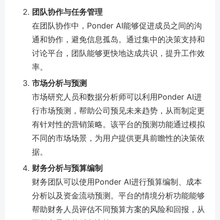
团队协作与任务管理
在团队协作中，Ponder AI能够促进成员之间的沟
通和协作，避免信息孤岛。通过集中的决策支持和
讨论平台，团队能够更快地达成共识，提升工作效
率。
市场分析与预测
市场研究人员和数据分析师可以利用Ponder AI进
行市场预测，帮助公司预见未来趋势，从而制定更
有针对性的营销策略。该平台的预测功能通过模拟
不同的市场场景，为用户提供更具前瞻性的决策依
据。
财务分析与预算编制
财务团队可以使用Ponder AI进行预算编制、成本
分析以及资金流动预测。平台的情境分析功能能够
帮助财务人员评估不同预算方案的风险和回报，从