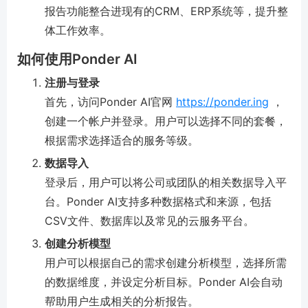
报告功能整合进现有的CRM、ERP系统等，提升整
体工作效率。
如何使用Ponder AI
注册与登录
首先，访问Ponder AI官网
https://ponder.ing
，
创建一个帐户并登录。用户可以选择不同的套餐，
根据需求选择适合的服务等级。
数据导入
登录后，用户可以将公司或团队的相关数据导入平
台。Ponder AI支持多种数据格式和来源，包括
CSV文件、数据库以及常见的云服务平台。
创建分析模型
用户可以根据自己的需求创建分析模型，选择所需
的数据维度，并设定分析目标。Ponder AI会自动
帮助用户生成相关的分析报告。