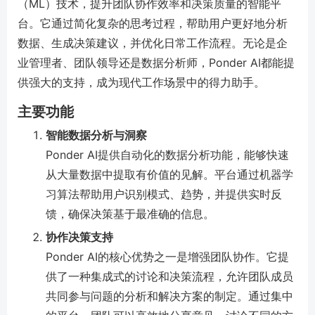
（ML）技术，提升团队协作效率和决策质量的智能平
台。它通过简化复杂的思考过程，帮助用户更好地分析
数据、生成决策建议，并优化日常工作流程。无论是企
业管理者、团队领导还是数据分析师，Ponder AI都能提
供强大的支持，成为现代工作场景中的得力助手。
主要功能
智能数据分析与洞察
Ponder AI提供自动化的数据分析功能，能够快速
从大量数据中提取有价值的见解。平台通过机器学
习算法帮助用户识别模式、趋势，并提供实时反
馈，确保决策基于最准确的信息。
协作决策支持
Ponder AI的核心优势之一是增强团队协作。它提
供了一种集成式的讨论和决策流程，允许团队成员
共同参与问题的分析和解决方案的制定。通过集中