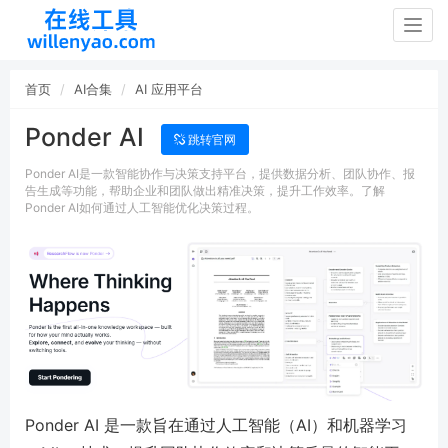
Togg
navig
首页
AI合集
AI 应用平台
Ponder AI
跳转官网
Ponder AI是一款智能协作与决策支持平台，提供数据分析、团队协作、报
告生成等功能，帮助企业和团队做出精准决策，提升工作效率。了解
Ponder AI如何通过人工智能优化决策过程。
Ponder AI 是一款旨在通过人工智能（AI）和机器学习