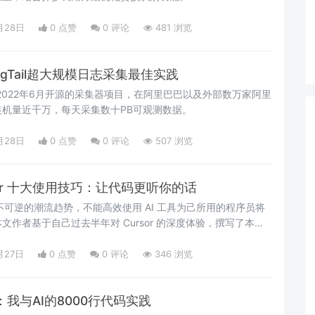
月28日
0 点赞
0
评论
481 浏览
gTail超大规模日志采集最佳实践
SLS于2022年6月开源的采集器项目，在阿里巴巴以及外部数万家阿里
机量近千万，每天采集数十PB可观测数据。
月28日
0 点赞
0
评论
507 浏览
rsor 十大使用技巧：让代码更听你的话
不可逆的潮流趋势，不能高效使用 AI 工具为己所用的程序员将
作者基于自己过去半年对 Cursor 的深度体验，撰写了本
，实现极致心流体验。
月27日
0 点赞
0
评论
346 浏览
：我与AI的8000行代码实践