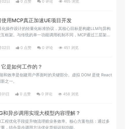
月02日
0 点赞
0
评论
465 浏览
何使用MCP真正加速UE项目开发
工具化操作设计的轻量化标准协议，其核心目标是构建LLM与异构
互框架。与传统的单一功能调用机制不同，MCP通过三层架构
题
月02日
0 点赞
0
评论
451 浏览
，它是如何工作的？
性能和效率是创建用户界面时的关键部分。虚拟 DOM 是使 React
创新之一。
月01日
0 点赞
0
评论
458 浏览
AG和异步调用实现大模型内容理解？
和工程优化手段提升物流理赔业务效率。核心方案包括：通过多
查重，结合异步调用方法优化货损识别功能。