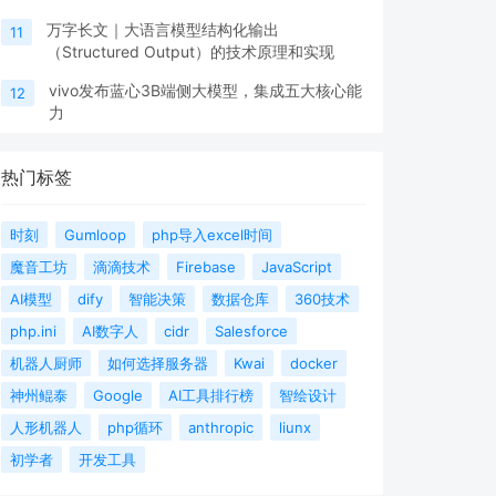
万字长文｜大语言模型结构化输出
11
（Structured Output）的技术原理和实现
vivo发布蓝心3B端侧大模型，集成五大核心能
12
力
热门标签
时刻
Gumloop
php导入excel时间
魔音工坊
滴滴技术
Firebase
JavaScript
AI模型
dify
智能决策
数据仓库
360技术
php.ini
AI数字人
cidr
Salesforce
机器人厨师
如何选择服务器
Kwai
docker
神州鲲泰
Google
AI工具排行榜
智绘设计
人形机器人
php循环
anthropic
liunx
初学者
开发工具