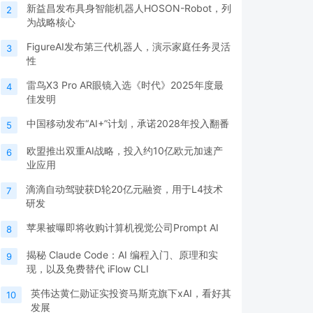
新益昌发布具身智能机器人HOSON-Robot，列
2
为战略核心
FigureAI发布第三代机器人，演示家庭任务灵活
3
性
雷鸟X3 Pro AR眼镜入选《时代》2025年度最
4
佳发明
中国移动发布“AI+”计划，承诺2028年投入翻番
5
欧盟推出双重AI战略，投入约10亿欧元加速产
6
业应用
滴滴自动驾驶获D轮20亿元融资，用于L4技术
7
研发
苹果被曝即将收购计算机视觉公司Prompt AI
8
揭秘 Claude Code：AI 编程入门、原理和实
9
现，以及免费替代 iFlow CLI
英伟达黄仁勋证实投资马斯克旗下xAI，看好其
10
发展